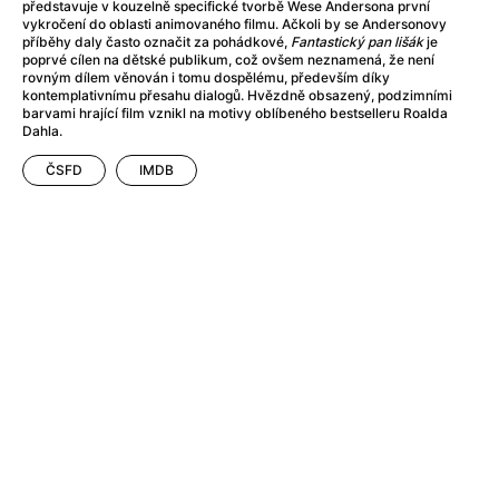
Adéla ještě nevečeřela
(1978)
představuje v kouzelně specifické tvorbě Wese Andersona první
vykročení do oblasti animovaného filmu. Ačkoli by se Andersonovy
After Blue (zatracený ráj)
(2021)
příběhy daly často označit za pohádkové,
Fantastický pan lišák
je
After Party
(2024)
poprvé cílen na dětské publikum, což ovšem neznamená, že není
rovným dílem věnován i tomu dospělému, především díky
Aftersun
(2022)
kontemplativnímu přesahu dialogů. Hvězdně obsazený, podzimními
Agent 69 Jensen: Ve znamení štíra
(1977)
barvami hrající film vznikl na motivy oblíbeného bestselleru Roalda
Dahla.
Agenti štěstí
(2024)
Air: Zrození legendy
(2023)
ČSFD
IMDB
AKIRA
(1988)
Alcarràs
(2022)
Alenka v říši divů (1951)
(1951)
Alenka v říši filmu
Alex Garland double feature
(2022)
Alibi na klíč: Den D
(2023)
All That Jazz
(1979)
Alma a Oskar
(2023)
Ambulance
(2022)
Amélie z Montmartru
(2001)
Americký vlkodlak v Londýně
(1981)
Amerikánka
(2024)