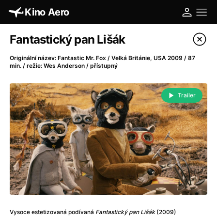
Kino Aero
Katalog filmů
Fantastický pan Lišák
Filtrovat program
Originální název: Fantastic Mr. Fox / Velká Británie, USA 2009 / 87
min. / režie: Wes Anderson / přístupný
A
-
Trailer
A máme, co jsme chtěli
(2023)
A pak přišla láska...
(2022)
Aalto: Architektura emocí
(2020)
ABBA: The Movie - Fan Event
(1977)
Absolvent
(1967)
Ada
(2021)
Adam Ondra: Posunout hranice
(2022)
Adaptace
(2002)
Addamsova rodina (1991)
(1991)
Vysoce estetizovaná podívaná
Fantastický pan Lišák
(2009)