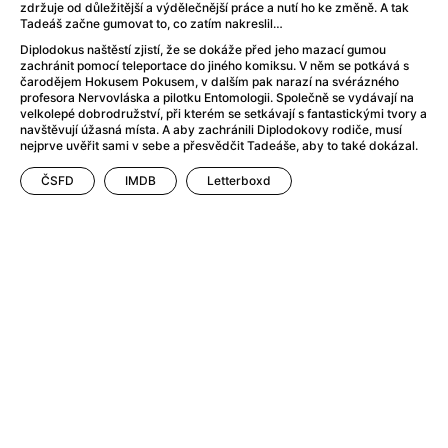
Adéla ještě nevečeřela
(1978)
zdržuje od důležitější a výdělečnější práce a nutí ho ke změně. A tak
Tadeáš začne gumovat to, co zatím nakreslil…
After Blue (zatracený ráj)
(2021)
Diplodokus naštěstí zjistí, že se dokáže před jeho mazací gumou
After Party
(2024)
zachránit pomocí teleportace do jiného komiksu. V něm se potkává s
Aftersun
(2022)
čarodějem Hokusem Pokusem, v dalším pak narazí na svérázného
profesora Nervovláska a pilotku Entomologii. Společně se vydávají na
Agent 69 Jensen: Ve znamení štíra
(1977)
velkolepé dobrodružství, při kterém se setkávají s fantastickými tvory a
Agenti štěstí
(2024)
navštěvují úžasná místa. A aby zachránili Diplodokovy rodiče, musí
nejprve uvěřit sami v sebe a přesvědčit Tadeáše, aby to také dokázal.
Air: Zrození legendy
(2023)
AKIRA
(1988)
ČSFD
IMDB
Letterboxd
Alcarràs
(2022)
Alenka v říši divů (1951)
(1951)
Alenka v říši filmu
Alex Garland double feature
(2022)
Alibi na klíč: Den D
(2023)
All That Jazz
(1979)
Alma a Oskar
(2023)
Ambulance
(2022)
Amélie z Montmartru
(2001)
Americký vlkodlak v Londýně
(1981)
Amerikánka
(2024)