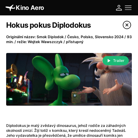
Kino Aero
Katalog filmů
Hokus pokus Diplodokus
Filtrovat program
Originální název: Smok Diplodok / Česko, Polsko, Slovensko 2024 / 93
min. / režie: Wojtek Wawszczyk / přístupný
A
-
Trailer
A máme, co jsme chtěli
(2023)
A pak přišla láska...
(2022)
Aalto: Architektura emocí
(2020)
ABBA: The Movie - Fan Event
(1977)
Absolvent
(1967)
Ada
(2021)
Adam Ondra: Posunout hranice
(2022)
Adaptace
(2002)
Diplodokus je malý zvědavý dinosaurus, jehož rodiče za záhadných
okolností zmizí. Žijí totiž v komiksu, který kreslí nedoceněný Tadeáš.
Addamsova rodina (1991)
(1991)
Jeho vydavatelka je přesvědčená, že umělce dinosauří komiks jen