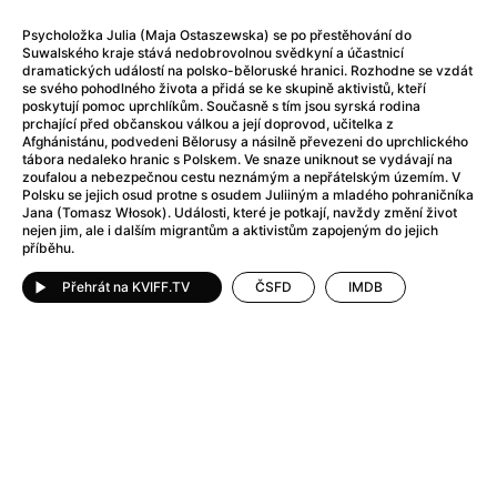
Adéla ještě nevečeřela
(1978)
After Blue (zatracený ráj)
(2021)
Psycholožka Julia (Maja Ostaszewska) se po přestěhování do
Suwalského kraje stává nedobrovolnou svědkyní a účastnicí
After Party
(2024)
dramatických událostí na polsko-běloruské hranici. Rozhodne se vzdát
Aftersun
(2022)
se svého pohodlného života a přidá se ke skupině aktivistů, kteří
poskytují pomoc uprchlíkům. Současně s tím jsou syrská rodina
Agent 69 Jensen: Ve znamení štíra
(1977)
prchající před občanskou válkou a její doprovod, učitelka z
Agenti štěstí
(2024)
Afghánistánu, podvedeni Bělorusy a násilně převezeni do uprchlického
tábora nedaleko hranic s Polskem. Ve snaze uniknout se vydávají na
Air: Zrození legendy
(2023)
zoufalou a nebezpečnou cestu neznámým a nepřátelským územím. V
AKIRA
(1988)
Polsku se jejich osud protne s osudem Juliiným a mladého pohraničníka
Jana (Tomasz Włosok). Události, které je potkají, navždy změní život
Alcarràs
(2022)
nejen jim, ale i dalším migrantům a aktivistům zapojeným do jejich
Alenka v říši divů (1951)
(1951)
příběhu.
Alenka v říši filmu
Přehrát na KVIFF.TV
ČSFD
IMDB
Alex Garland double feature
(2022)
Alibi na klíč: Den D
(2023)
All That Jazz
(1979)
Alma a Oskar
(2023)
Ambulance
(2022)
Amélie z Montmartru
(2001)
Americký vlkodlak v Londýně
(1981)
Amerikánka
(2024)