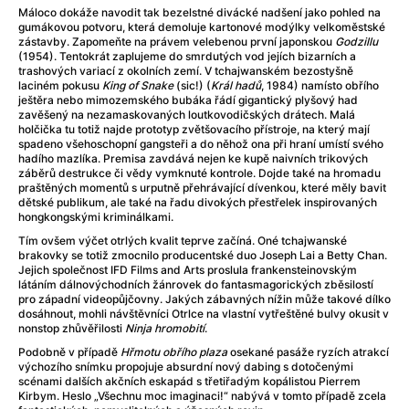
Adéla ještě nevečeřela
(1978)
Máloco dokáže navodit tak bezelstné divácké nadšení jako pohled na
After Blue (zatracený ráj)
(2021)
gumákovou potvoru, která demoluje kartonové modýlky velkoměstské
zástavby. Zapomeňte na právem velebenou první japonskou
Godzillu
After Party
(2024)
(1954). Tentokrát zaplujeme do smrdutých vod jejích bizarních a
Aftersun
(2022)
trashových variací z okolních zemí. V tchajwanském bezostyšně
laciném pokusu
King of Snake
(sic!) (
Král hadů
, 1984) namísto obřího
Agent 69 Jensen: Ve znamení štíra
(1977)
ještěra nebo mimozemského bubáka řádí gigantický plyšový had
Agenti štěstí
(2024)
zavěšený na nezamaskovaných loutkovodičských drátech. Malá
holčička tu totiž najde prototyp zvětšovacího přístroje, na který mají
Air: Zrození legendy
(2023)
spadeno všehoschopní gangsteři a do něhož ona při hraní umístí svého
AKIRA
(1988)
hadího mazlíka. Premisa zavdává nejen ke kupě naivních trikových
záběrů destrukce či vědy vymknuté kontrole. Dojde také na hromadu
Alcarràs
(2022)
praštěných momentů s urputně přehrávající dívenkou, které měly bavit
Alenka v říši divů (1951)
(1951)
dětské publikum, ale také na řadu divokých přestřelek inspirovaných
hongkongskými kriminálkami.
Alenka v říši filmu
Tím ovšem výčet otrlých kvalit teprve začíná. Oné tchajwanské
Alex Garland double feature
(2022)
brakovky se totiž zmocnilo producentské duo Joseph Lai a Betty Chan.
Alibi na klíč: Den D
(2023)
Jejich společnost IFD Films and Arts proslula frankensteinovským
látáním dálnovýchodních žánrovek do fantasmagorických zběsilostí
All That Jazz
(1979)
pro západní videopůjčovny. Jakých zábavných nížin může takové dílko
Alma a Oskar
(2023)
dosáhnout, mohli návštěvníci Otrlce na vlastní vytřeštěné bulvy okusit v
nonstop zhůvěřilosti
Ninja hromobití
.
Ambulance
(2022)
Podobně v případě
Hřmotu obřího plaza
osekané pasáže ryzích atrakcí
Amélie z Montmartru
(2001)
výchozího snímku propojuje absurdní nový dabing s dotočenými
Americký vlkodlak v Londýně
(1981)
scénami dalších akčních eskapád s třetiřadým kopálistou Pierrem
Kirbym. Heslo „Všechnu moc imaginaci!“ nabývá v tomto případě zcela
Amerikánka
(2024)