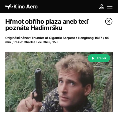
Kino Aero
Katalog filmů
Hřmot obřího plaza aneb teď
poznáte Hadimršku
Filtrovat program
Originální název: Thunder of Gigantic Serpent / Hongkong 1987 / 90
min. / režie: Charles Lee Chiu / 15+
A
-
Trailer
A máme, co jsme chtěli
(2023)
A pak přišla láska...
(2022)
Aalto: Architektura emocí
(2020)
ABBA: The Movie - Fan Event
(1977)
Absolvent
(1967)
Ada
(2021)
Adam Ondra: Posunout hranice
(2022)
Adaptace
(2002)
Addamsova rodina (1991)
(1991)