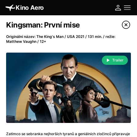
Kino Aero
Katalog filmů
Kingsman: První mise
Filtrovat program
Originální název: The King's Man / USA 2021 / 131 min. / režie:
Matthew Vaughn / 12+
A
-
Trailer
A máme, co jsme chtěli
(2023)
A pak přišla láska...
(2022)
Aalto: Architektura emocí
(2020)
ABBA: The Movie - Fan Event
(1977)
Absolvent
(1967)
Ada
(2021)
Adam Ondra: Posunout hranice
(2022)
Adaptace
(2002)
Addamsova rodina (1991)
(1991)
Zatímco se sebranka nejhorších tyranů a geniálních zločinců připravuje