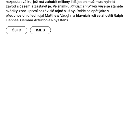
Adéla ještě nevečeřela
(1978)
rozpoutat válku, jež má zahubit miliony lidí, jeden muž musí vyhrát
závod s časem a zastavit je. Ve snímku
Kingsman: První mise
se stanete
After Blue (zatracený ráj)
(2021)
svědky zrodu první nezávislé tajné služby. Režie se opět jako v
After Party
(2024)
předchozích dílech ujal Matthew Vaughn a hlavních rolí se zhostili Ralph
Fiennes, Gemma Arterton a Rhys Ifans.
Aftersun
(2022)
Agent 69 Jensen: Ve znamení štíra
(1977)
ČSFD
IMDB
Agenti štěstí
(2024)
Air: Zrození legendy
(2023)
AKIRA
(1988)
Alcarràs
(2022)
Alenka v říši divů (1951)
(1951)
Alenka v říši filmu
Alex Garland double feature
(2022)
Alibi na klíč: Den D
(2023)
All That Jazz
(1979)
Alma a Oskar
(2023)
Ambulance
(2022)
Amélie z Montmartru
(2001)
Americký vlkodlak v Londýně
(1981)
Amerikánka
(2024)