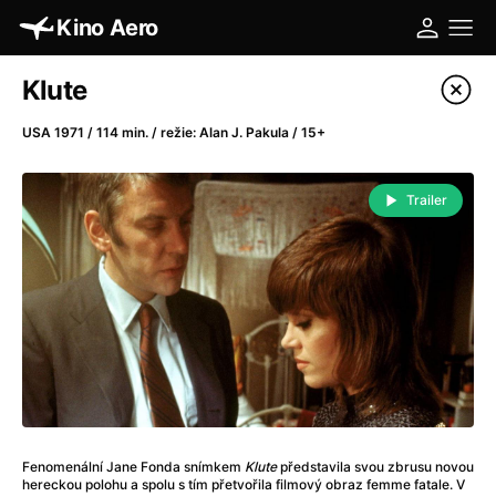
Kino Aero
Katalog filmů
Klute
Filtrovat program
USA 1971 / 114 min. / režie: Alan J. Pakula / 15+
A
-
Trailer
A máme, co jsme chtěli
(2023)
A pak přišla láska...
(2022)
Aalto: Architektura emocí
(2020)
ABBA: The Movie - Fan Event
(1977)
Absolvent
(1967)
Ada
(2021)
Adam Ondra: Posunout hranice
(2022)
Adaptace
(2002)
Fenomenální Jane Fonda snímkem
Klute
představila svou zbrusu novou
Addamsova rodina (1991)
(1991)
hereckou polohu a spolu s tím přetvořila filmový obraz femme fatale. V