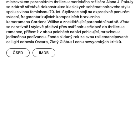
Adéla ještě nevečeřela
(1978)
mistrovském paranoidním thrilleru amerického režiséra Alana J. Pakuly
se zdárně střetává dekonstrukce klasických schémat noirového stylu
After Blue (zatracený ráj)
(2021)
spolu s vlnou feminismu 70. let. Stylizace stojí na expresivně ponurém
After Party
(2024)
svícení, fragmentarizujících kompozicích bravurního
kameramana Gordona Willise a zneklidňující paranoidní hudbě.
Klute
Aftersun
(2022)
se narativně i stylově přelévá přes ostří noiru střídavě do thrilleru a
Agent 69 Jensen: Ve znamení štíra
(1977)
romance, přičemž v obou polohách nabízí pohlcující, mrazivou a
jedinečnou podívanou. Fonda si daný rok za svou roli emancipované
Agenti štěstí
(2024)
call girl odnesla Oscara, Zlatý Glóbus i cenu newyorských kritiků.
Air: Zrození legendy
(2023)
ČSFD
IMDB
AKIRA
(1988)
Alcarràs
(2022)
Alenka v říši divů (1951)
(1951)
Alenka v říši filmu
Alex Garland double feature
(2022)
Alibi na klíč: Den D
(2023)
All That Jazz
(1979)
Alma a Oskar
(2023)
Ambulance
(2022)
Amélie z Montmartru
(2001)
Americký vlkodlak v Londýně
(1981)
Amerikánka
(2024)