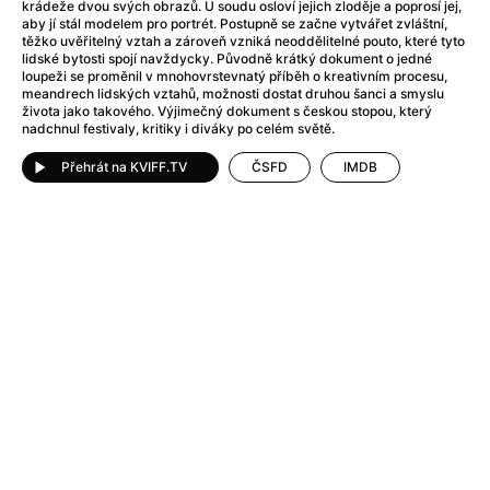
Adéla ještě nevečeřela
(1978)
krádeže dvou svých obrazů. U soudu osloví jejich zloděje a poprosí jej,
aby jí stál modelem pro portrét. Postupně se začne vytvářet zvláštní,
After Blue (zatracený ráj)
(2021)
těžko uvěřitelný vztah a zároveň vzniká neoddělitelné pouto, které tyto
After Party
(2024)
lidské bytosti spojí navždycky. Původně krátký dokument o jedné
loupeži se proměnil v mnohovrstevnatý příběh o kreativním procesu,
Aftersun
(2022)
meandrech lidských vztahů, možnosti dostat druhou šanci a smyslu
Agent 69 Jensen: Ve znamení štíra
(1977)
života jako takového. Výjimečný dokument s českou stopou, který
nadchnul festivaly, kritiky i diváky po celém světě.
Agenti štěstí
(2024)
Air: Zrození legendy
(2023)
Přehrát na KVIFF.TV
ČSFD
IMDB
AKIRA
(1988)
Alcarràs
(2022)
Alenka v říši divů (1951)
(1951)
Alenka v říši filmu
Alex Garland double feature
(2022)
Alibi na klíč: Den D
(2023)
All That Jazz
(1979)
Alma a Oskar
(2023)
Ambulance
(2022)
Amélie z Montmartru
(2001)
Americký vlkodlak v Londýně
(1981)
Amerikánka
(2024)