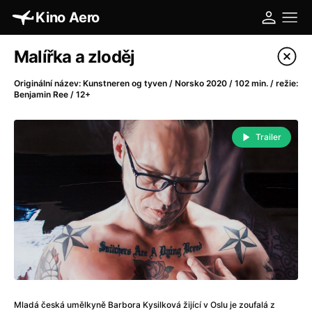
Kino Aero
Katalog filmů
Malířka a zloděj
Filtrovat program
Originální název: Kunstneren og tyven / Norsko 2020 / 102 min. / režie:
Benjamin Ree / 12+
A
-
Trailer
A máme, co jsme chtěli
(2023)
A pak přišla láska...
(2022)
Aalto: Architektura emocí
(2020)
ABBA: The Movie - Fan Event
(1977)
Absolvent
(1967)
Ada
(2021)
Adam Ondra: Posunout hranice
(2022)
Adaptace
(2002)
Addamsova rodina (1991)
(1991)
Mladá česká umělkyně Barbora Kysilková žijící v Oslu je zoufalá z