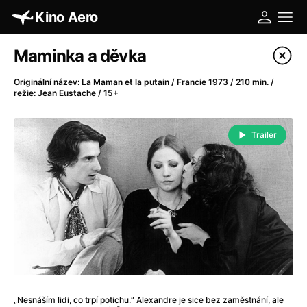
Kino Aero
Katalog filmů
Maminka a děvka
Filtrovat program
Originální název: La Maman et la putain / Francie 1973 / 210 min. /
režie: Jean Eustache / 15+
A
-
Trailer
A máme, co jsme chtěli
(2023)
A pak přišla láska...
(2022)
Aalto: Architektura emocí
(2020)
ABBA: The Movie - Fan Event
(1977)
Absolvent
(1967)
Ada
(2021)
Adam Ondra: Posunout hranice
(2022)
Adaptace
(2002)
Addamsova rodina (1991)
(1991)
„Nesnáším lidi, co trpí potichu.“ Alexandre je sice bez zaměstnání, ale