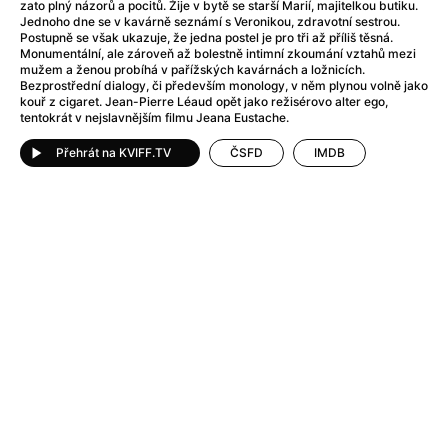
Adéla ještě nevečeřela
(1978)
zato plný názorů a pocitů. Žije v bytě se starší Marií, majitelkou butiku.
Jednoho dne se v kavárně seznámí s Veronikou, zdravotní sestrou.
After Blue (zatracený ráj)
(2021)
Postupně se však ukazuje, že jedna postel je pro tři až příliš těsná.
After Party
(2024)
Monumentální, ale zároveň až bolestně intimní zkoumání vztahů mezi
mužem a ženou probíhá v pařížských kavárnách a ložnicích.
Aftersun
(2022)
Bezprostřední dialogy, či především monology, v něm plynou volně jako
Agent 69 Jensen: Ve znamení štíra
(1977)
kouř z cigaret. Jean-Pierre Léaud opět jako režisérovo alter ego,
tentokrát v nejslavnějším filmu Jeana Eustache.
Agenti štěstí
(2024)
Air: Zrození legendy
(2023)
Přehrát na KVIFF.TV
ČSFD
IMDB
AKIRA
(1988)
Alcarràs
(2022)
Alenka v říši divů (1951)
(1951)
Alenka v říši filmu
Alex Garland double feature
(2022)
Alibi na klíč: Den D
(2023)
All That Jazz
(1979)
Alma a Oskar
(2023)
Ambulance
(2022)
Amélie z Montmartru
(2001)
Americký vlkodlak v Londýně
(1981)
Amerikánka
(2024)