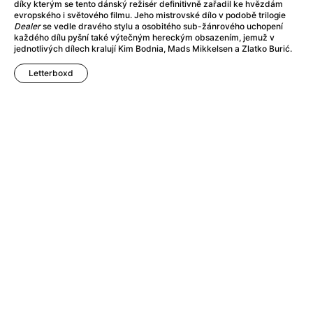
Adéla ještě nevečeřela
(1978)
díky kterým se tento dánský režisér definitivně zařadil ke hvězdám
evropského i světového filmu. Jeho mistrovské dílo v podobě trilogie
After Blue (zatracený ráj)
(2021)
Dealer
se vedle dravého stylu a osobitého sub-žánrového uchopení
After Party
(2024)
každého dílu pyšní také výtečným hereckým obsazením, jemuž v
jednotlivých dílech kralují Kim Bodnia, Mads Mikkelsen a Zlatko Burić.
Aftersun
(2022)
Agent 69 Jensen: Ve znamení štíra
(1977)
Letterboxd
Agenti štěstí
(2024)
Air: Zrození legendy
(2023)
AKIRA
(1988)
Alcarràs
(2022)
Alenka v říši divů (1951)
(1951)
Alenka v říši filmu
Alex Garland double feature
(2022)
Alibi na klíč: Den D
(2023)
All That Jazz
(1979)
Alma a Oskar
(2023)
Ambulance
(2022)
Amélie z Montmartru
(2001)
Americký vlkodlak v Londýně
(1981)
Amerikánka
(2024)