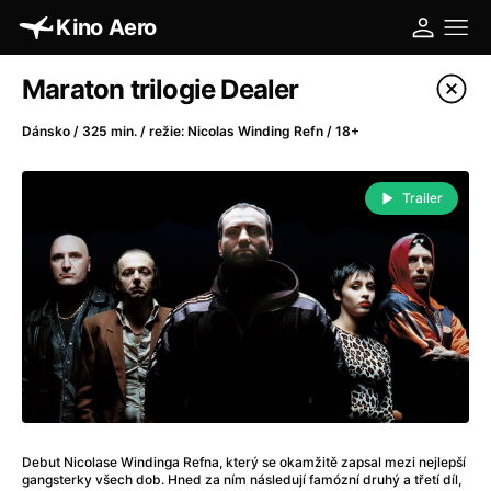
Kino Aero
Katalog filmů
Maraton trilogie Dealer
Filtrovat program
Dánsko / 325 min. / režie: Nicolas Winding Refn / 18+
A
-
Trailer
A máme, co jsme chtěli
(2023)
A pak přišla láska...
(2022)
Aalto: Architektura emocí
(2020)
ABBA: The Movie - Fan Event
(1977)
Absolvent
(1967)
Ada
(2021)
Adam Ondra: Posunout hranice
(2022)
Adaptace
(2002)
Debut Nicolase Windinga Refna, který se okamžitě zapsal mezi nejlepší
Addamsova rodina (1991)
(1991)
gangsterky všech dob. Hned za ním následují famózní druhý a třetí díl,