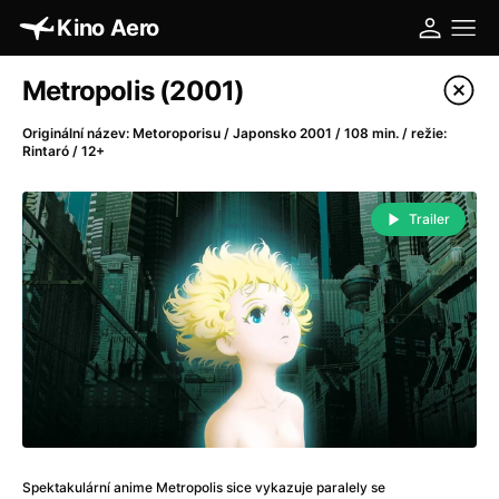
Kino Aero
Katalog filmů
Metropolis (2001)
Filtrovat program
Originální název: Metoroporisu / Japonsko 2001 / 108 min. / režie:
Rintaró / 12+
A
-
Trailer
A máme, co jsme chtěli
(2023)
A pak přišla láska...
(2022)
Aalto: Architektura emocí
(2020)
ABBA: The Movie - Fan Event
(1977)
Absolvent
(1967)
Ada
(2021)
Adam Ondra: Posunout hranice
(2022)
Adaptace
(2002)
Addamsova rodina (1991)
(1991)
Spektakulární anime Metropolis sice vykazuje paralely se