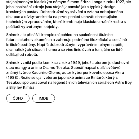
Adéla ještě nevečeřela
(1978)
stejnojmenným klasickým němým filmem Fritze Langa z roku 1927, ale
jeho inspirační zdroje jsou stejně japonské jako typický design
After Blue (zatracený ráj)
(2021)
kreslených postav. Dobrodružné vyprávění o vztahu nebojácného
After Party
(2024)
chlapce a dívky-androida na první pohled uchvátí ohromujícím
technickým zpracováním, které kombinuje klasickou ruční kresbu s
Aftersun
(2022)
počítači vytvořenými objekty.
Agent 69 Jensen: Ve znamení štíra
(1977)
Snímek ale přináší i komplexní pohled na společnost titulního
Agenti štěstí
(2024)
futuristického velkoměsta a zahrnuje podnětné filozofické a sociálně
kritické podtóny. Napříč dobrodružným vyprávěním plným napětí,
Air: Zrození legendy
(2023)
dramatických situací i humoru se vine linie úvah o tom, čím se lidé
AKIRA
(1988)
odlišují od robotů.
Alcarràs
(2022)
Snímek vznikl podle komiksu z roku 1949, jehož autorem je duchovní
otec mangy a anime Osamu Tezuka. Scénář napsal další světově
Alenka v říši divů (1951)
(1951)
známý tvůrce Kacuhiro Ótomo, autor kyberpunkového eposu Akira
Alenka v říši filmu
(1988). Režie se ujal veterán japonské animace Rintaró, který s
Tezukou spolupracoval na legendárních televizních seriálech Astro Boy
Alex Garland double feature
(2022)
a Bílý lev Kimba.
Alibi na klíč: Den D
(2023)
All That Jazz
(1979)
ČSFD
IMDB
Alma a Oskar
(2023)
Ambulance
(2022)
Amélie z Montmartru
(2001)
Americký vlkodlak v Londýně
(1981)
Amerikánka
(2024)