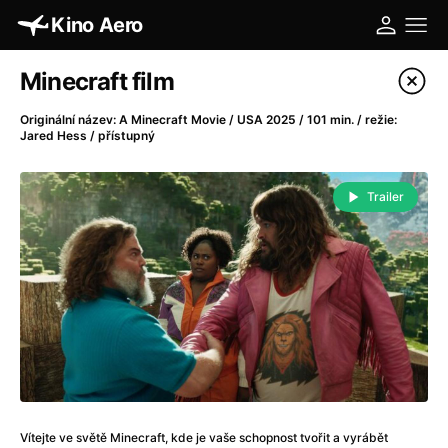
Kino Aero
Katalog filmů
Minecraft film
Filtrovat program
Originální název: A Minecraft Movie / USA 2025 / 101 min. / režie:
Jared Hess / přístupný
A
-
Trailer
A máme, co jsme chtěli
(2023)
A pak přišla láska...
(2022)
Aalto: Architektura emocí
(2020)
ABBA: The Movie - Fan Event
(1977)
Absolvent
(1967)
Ada
(2021)
Adam Ondra: Posunout hranice
(2022)
Adaptace
(2002)
Addamsova rodina (1991)
(1991)
Vítejte ve světě Minecraft, kde je vaše schopnost tvořit a vyrábět