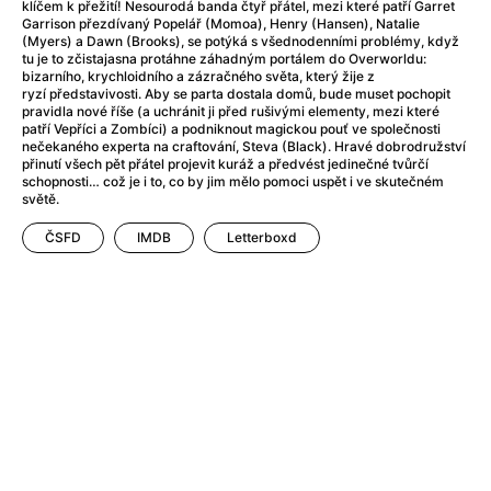
Adéla ještě nevečeřela
(1978)
klíčem k přežití! Nesourodá banda čtyř přátel, mezi které patří Garret
Garrison přezdívaný Popelář (Momoa), Henry (Hansen), Natalie
After Blue (zatracený ráj)
(2021)
(Myers) a Dawn (Brooks), se potýká s všednodenními problémy, když
After Party
(2024)
tu je to zčistajasna protáhne záhadným portálem do Overworldu:
bizarního, krychloidního a zázračného světa, který žije z
Aftersun
(2022)
ryzí představivosti. Aby se parta dostala domů, bude muset pochopit
Agent 69 Jensen: Ve znamení štíra
(1977)
pravidla nové říše (a uchránit ji před rušivými elementy, mezi které
patří Vepříci a Zombíci) a podniknout magickou pouť ve společnosti
Agenti štěstí
(2024)
nečekaného experta na craftování, Steva (Black). Hravé dobrodružství
Air: Zrození legendy
(2023)
přinutí všech pět přátel projevit kuráž a předvést jedinečné tvůrčí
schopnosti… což je i to, co by jim mělo pomoci uspět i ve skutečném
AKIRA
(1988)
světě.
Alcarràs
(2022)
ČSFD
IMDB
Letterboxd
Alenka v říši divů (1951)
(1951)
Alenka v říši filmu
Alex Garland double feature
(2022)
Alibi na klíč: Den D
(2023)
All That Jazz
(1979)
Alma a Oskar
(2023)
Ambulance
(2022)
Amélie z Montmartru
(2001)
Americký vlkodlak v Londýně
(1981)
Amerikánka
(2024)