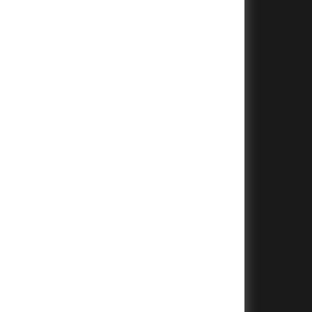
+
+
+
+