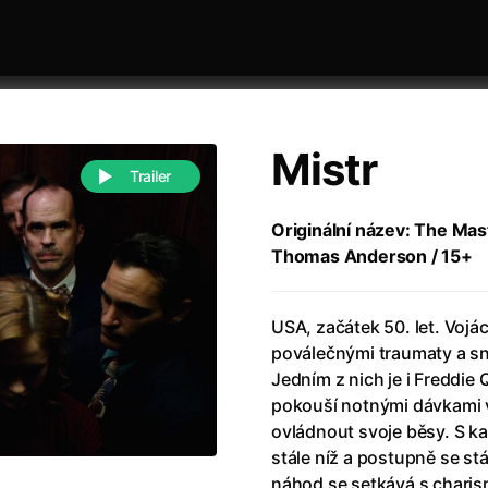
Mistr
Trailer
Originální název: The Mast
Thomas Anderson / 15+
 festivaly
Řazení dle abecedy
USA, začátek 50. let. Vojác
poválečnými traumaty a sn
Jedním z nich je i Freddie
pokouší notnými dávkami 
ovládnout svoje běsy. S 
988)
Anděl Páně
(2005)
stále níž a postupně se s
(2022)
Anděl Páně 2
(2016)
náhod se setkává s chari