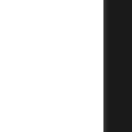
+
+
+
+
+