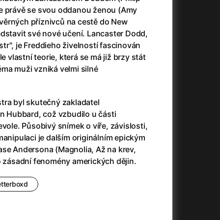
3)
Armáda temnot
(1992)
je právě se svou oddanou ženou (Amy
Arrietty ze světa půjčovníčků
(2010)
věrných příznivců na cestě do New
Arvéd
(2022)
edstavit své nové učení. Lancaster Dodd,
Asteroid City
(2023)
r", je Freddieho živelností fascinován
Atlas ptáků
(2021)
e vlastní teorie, která se má již brzy stát
Audience | NT Live
(2013)
ěma muži vzniká velmi silné
Auto zabiják
(2007)
(2020)
Avatar
(2009)
Avatar: Oheň a popel
(2025)
tra byl skutečný zakladatel
Anya Taylor-Joy Horror Double Feature
Avatar: The Way of Water
(2022)
on Hubbard, což vzbudilo u části
Až na konec světa
(2024)
vole. Působivý snímek o víře, závislosti,
Až na věky
(2024)
manipulaci je dalším originálním epickým
)
Aznavour
(2024)
ase Andersona (Magnolia, Až na krev,
ho zásadní fenomény amerických dějin.
etterboxd
+