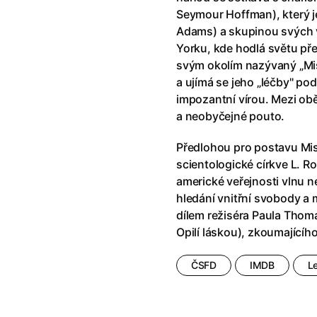
říši divů (1951)
(1951)
Anděl Páně Double feature
(202
Seymour Hoffman), který 
říši filmu
Andělské vejce
(1985)
Adams) a skupinou svých 
land double feature
(2022)
Andělský double feature
Yorku, kde hodlá světu př
klíč: Den D
(2023)
Andrej Rublev
(1966)
svým okolím nazývaný „Mist
Jazz
(1979)
Angel Heart (1987)
(1987)
a ujímá se jeho „léčby" podl
skar
(2023)
Annette
(2021)
impozantní vírou. Mezi ob
ce
(2022)
Anora
(2024)
a neobyčejné pouto.
 Montmartru
(2001)
Ant Hill (premiéra) a další filmy
 vlkodlak v Londýně
(1981)
Antikrist
(2009)
Předlohou pro postavu Mis
nka
(2024)
scientologické církve L. R
: losí odysea
(2025)
Apokalypsa: Final Cut
(1979)
americké veřejnosti vlnu ne
15)
Architekt
(2025)
hledání vnitřní svobody a 
house double feature
Architektura ČSSR 58–89
(2024
dílem režiséra Paula Thom
e pádu
(2023)
Arco
(2025)
Opilí láskou), zkoumající
ČSFD
IMDB
L