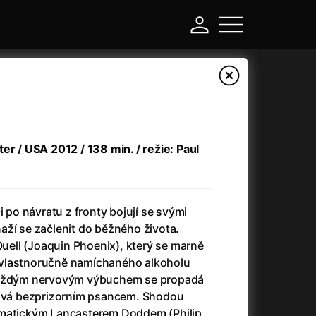
er / USA 2012 / 138 min. / režie: Paul
i po návratu z fronty bojují se svými
aží se začlenit do běžného života.
 Quell (Joaquin Phoenix), který se marně
-
vlastnoručně namíchaného alkoholu
každým nervovým výbuchem se propadá
Argylle: Tajný agent
(2024)
tává bezprizorním psancem. Shodou
Arkáda
(1993)
smatickým Lancasterem Doddem (Philip