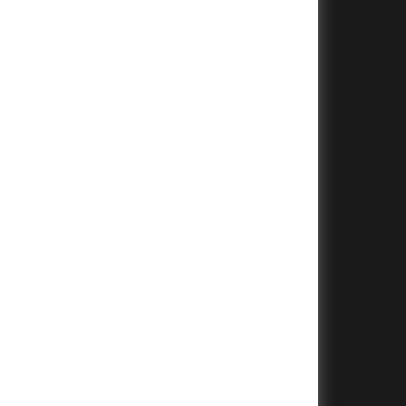
+
+
+
+