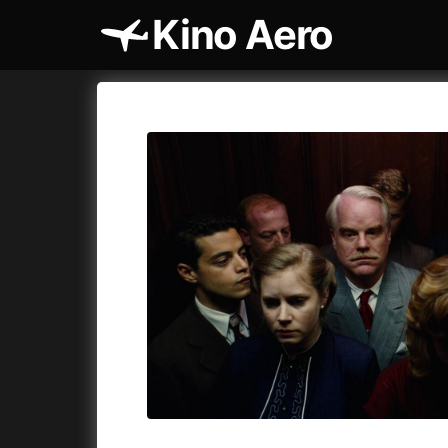
Kino Aero
Katalog filmů
Aero
Cykly a
A
A máme, co jsme chtěli
(2023)
AKIRA
(1
A pak přišla láska...
(2022)
Alcarràs