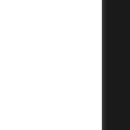
+
+
+
+