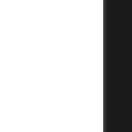
+
+
+
+