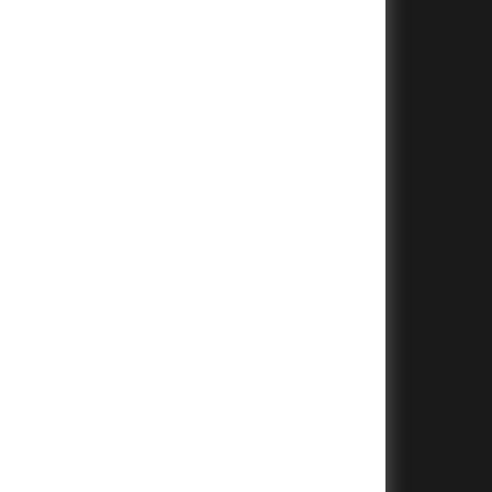
+
+
+
+