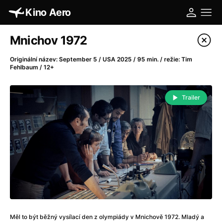
Kino Aero
Katalog filmů
Mnichov 1972
Filtrovat program
Originální název: September 5 / USA 2025 / 95 min. / režie: Tim
Fehlbaum / 12+
A
-
Trailer
A máme, co jsme chtěli
(2023)
A pak přišla láska...
(2022)
Aalto: Architektura emocí
(2020)
ABBA: The Movie - Fan Event
(1977)
Absolvent
(1967)
Ada
(2021)
Adam Ondra: Posunout hranice
(2022)
Adaptace
(2002)
Addamsova rodina (1991)
(1991)
Měl to být běžný vysílací den z olympiády v Mnichově 1972. Mladý a