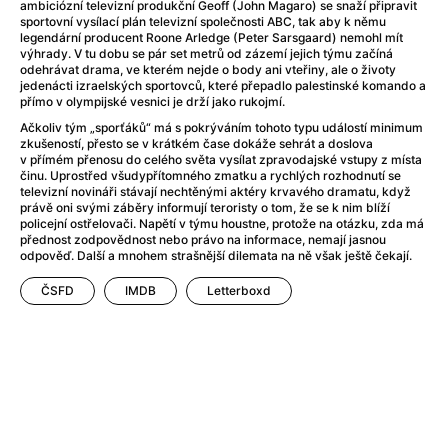
Adéla ještě nevečeřela
(1978)
ambiciózní televizní produkční Geoff (John Magaro) se snaží připravit
sportovní vysílací plán televizní společnosti ABC, tak aby k němu
After Blue (zatracený ráj)
(2021)
legendární producent Roone Arledge (Peter Sarsgaard) nemohl mít
After Party
(2024)
výhrady. V tu dobu se pár set metrů od zázemí jejich týmu začíná
odehrávat drama, ve kterém nejde o body ani vteřiny, ale o životy
Aftersun
(2022)
jedenácti izraelských sportovců, které přepadlo palestinské komando a
Agent 69 Jensen: Ve znamení štíra
(1977)
přímo v olympijské vesnici je drží jako rukojmí.
Agenti štěstí
(2024)
Ačkoliv tým „sporťáků“ má s pokrýváním tohoto typu událostí minimum
zkušeností, přesto se v krátkém čase dokáže sehrát a doslova
Air: Zrození legendy
(2023)
v přímém přenosu do celého světa vysílat zpravodajské vstupy z místa
AKIRA
(1988)
činu. Uprostřed všudypřítomného zmatku a rychlých rozhodnutí se
televizní novináři stávají nechtěnými aktéry krvavého dramatu, když
Alcarràs
(2022)
právě oni svými záběry informují teroristy o tom, že se k nim blíží
Alenka v říši divů (1951)
(1951)
policejní ostřelovači. Napětí v týmu houstne, protože na otázku, zda má
přednost zodpovědnost nebo právo na informace, nemají jasnou
Alenka v říši filmu
odpověď. Další a mnohem strašnější dilemata na ně však ještě čekají.
Alex Garland double feature
(2022)
Alibi na klíč: Den D
(2023)
ČSFD
IMDB
Letterboxd
All That Jazz
(1979)
Alma a Oskar
(2023)
Ambulance
(2022)
Amélie z Montmartru
(2001)
Americký vlkodlak v Londýně
(1981)
Amerikánka
(2024)