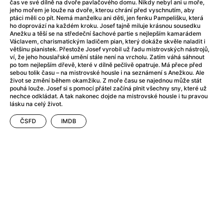
Adéla ještě nevečeřela
(1978)
čas ve své dílně na dvoře pavlačového domu. Nikdy nebyl ani u moře,
jeho mořem je louže na dvoře, kterou chrání před vyschnutím, aby
After Blue (zatracený ráj)
(2021)
ptáci měli co pít. Nemá manželku ani děti, jen fenku Pampelišku, která
After Party
(2024)
ho doprovází na každém kroku. Josef tajně miluje krásnou sousedku
Anežku a těší se na středeční šachové partie s nejlepším kamarádem
Aftersun
(2022)
Václavem, charismatickým ladičem pian, který dokáže skvěle naladit i
Agent 69 Jensen: Ve znamení štíra
(1977)
většinu pianistek. Přestože Josef vyrobil už řadu mistrovských nástrojů,
ví, že jeho houslařské umění stále není na vrcholu. Zatím váhá sáhnout
Agenti štěstí
(2024)
po tom nejlepším dřevě, které v dílně pečlivě opatruje. Má přece před
Air: Zrození legendy
(2023)
sebou tolik času – na mistrovské housle i na seznámení s Anežkou. Ale
život se změní během okamžiku. Z moře času se najednou může stát
AKIRA
(1988)
pouhá louže. Josef si s pomocí přátel začíná plnit všechny sny, které už
Alcarràs
(2022)
nechce odkládat. A tak nakonec dojde na mistrovské housle i tu pravou
lásku na celý život.
Alenka v říši divů (1951)
(1951)
Alenka v říši filmu
ČSFD
IMDB
Alex Garland double feature
(2022)
Alibi na klíč: Den D
(2023)
All That Jazz
(1979)
Alma a Oskar
(2023)
Ambulance
(2022)
Amélie z Montmartru
(2001)
Americký vlkodlak v Londýně
(1981)
Amerikánka
(2024)