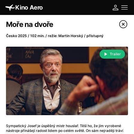
Kino Aero
Katalog filmů
Moře na dvoře
Filtrovat program
Česko 2025 / 102 min. / režie: Martin Horský / přístupný
A
-
Trailer
A máme, co jsme chtěli
(2023)
A pak přišla láska...
(2022)
Aalto: Architektura emocí
(2020)
ABBA: The Movie - Fan Event
(1977)
Absolvent
(1967)
Ada
(2021)
Adam Ondra: Posunout hranice
(2022)
Adaptace
(2002)
Sympatický Josef je úspěšný mistr houslař. Těší ho, že jím vyrobené
Addamsova rodina (1991)
(1991)
nástroje přinášejí radost lidem po celém světě. On sám nejraději tráví