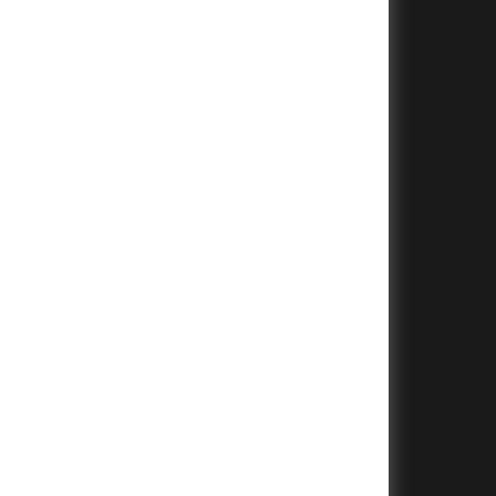
+
+
+
+