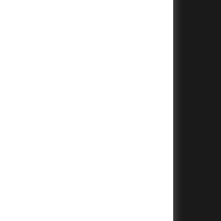
+
+
+
+