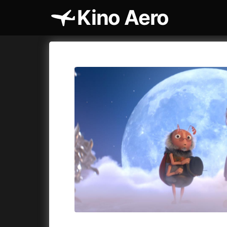
Kino Aero
Katalog filmů
Aero
Cykly a
A
A máme, co jsme chtěli
(2023)
AKIRA
(1
A pak přišla láska...
(2022)
Alcarràs