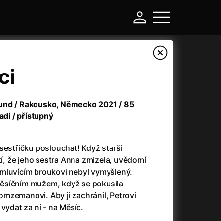
ci
und / Rakousko, Německo 2021 / 85
adi / přístupný
sestřičku poslouchat! Když starší
stí, že jeho sestra Anna zmizela, uvědomí
 o mluvícím broukovi nebyl vymyšlený.
-
ěsíčním mužem, když se pokusila
mzemanovi. Aby ji zachránil, Petrovi
Argylle: Tajný agent
(2024)
vydat za ní - na Měsíc.
Arkáda
(1993)