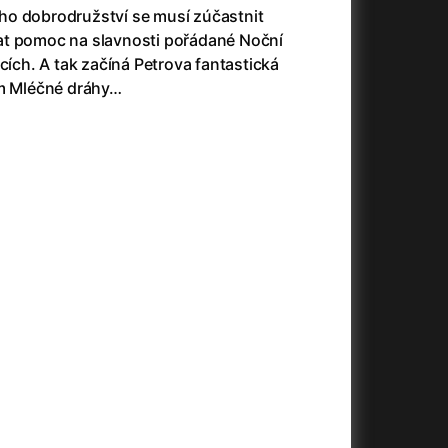
3)
Armáda temnot
(1992)
ho dobrodružství se musí zúčastnit
Arrietty ze světa půjčovníčků
(2010)
at pomoc na slavnosti pořádané Noční
Arvéd
(2022)
cích. A tak začíná Petrova fantastická
Asteroid City
(2023)
em Mléčné dráhy…
Atlas ptáků
(2021)
Audience | NT Live
(2013)
Auto zabiják
(2007)
(2020)
Avatar
(2009)
Avatar: Oheň a popel
(2025)
Anya Taylor-Joy Horror Double Feature
Avatar: The Way of Water
(2022)
Až na konec světa
(2024)
Až na věky
(2024)
)
Aznavour
(2024)
+