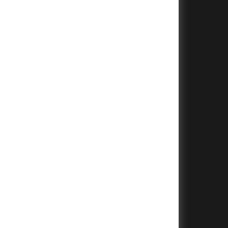
+
+
+
+
+