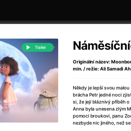
Náměsíční
Trailer
Originální název: Moonbo
min. / režie: Ali Samadi Ah
 festivaly
Řazení dle abecedy
Někdy je lepší svou malou 
brácha Petr jedné noci zji
si, že její bláznivý příběh
Anna byla unesena zlým M
pomoci broukovi, panu Zoo
988)
Anděl Páně
(2005)
nezbyde nic jiného, než se 
(2022)
Anděl Páně 2
(2016)