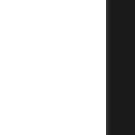
+
+
+
+