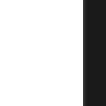
+
+
+
+