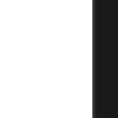
+
+
+
+