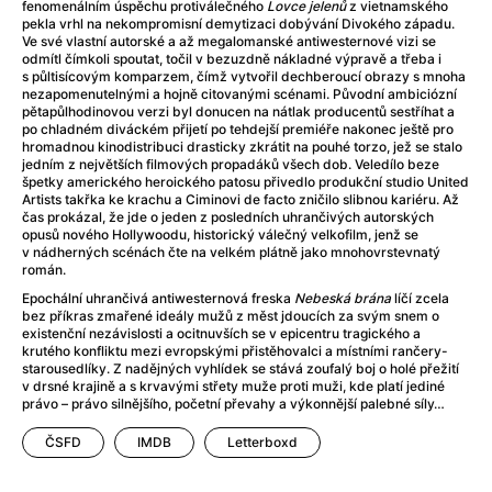
Adéla ještě nevečeřela
(1978)
fenomenálním úspěchu protiválečného
Lovce jelenů
z vietnamského
pekla vrhl na nekompromisní demytizaci dobývání Divokého západu.
After Blue (zatracený ráj)
(2021)
Ve své vlastní autorské a až megalomanské antiwesternové vizi se
After Party
(2024)
odmítl čímkoli spoutat, točil v bezuzdně nákladné výpravě a třeba i
s půltisícovým komparzem, čímž vytvořil dechberoucí obrazy s mnoha
Aftersun
(2022)
nezapomenutelnými a hojně citovanými scénami. Původní ambiciózní
Agent 69 Jensen: Ve znamení štíra
(1977)
pětapůlhodinovou verzi byl donucen na nátlak producentů sestříhat a
po chladném diváckém přijetí po tehdejší premiéře nakonec ještě pro
Agenti štěstí
(2024)
hromadnou kinodistribuci drasticky zkrátit na pouhé torzo, jež se stalo
Air: Zrození legendy
(2023)
jedním z největších filmových propadáků všech dob. Veledílo beze
špetky amerického heroického patosu přivedlo produkční studio United
AKIRA
(1988)
Artists takřka ke krachu a Ciminovi de facto zničilo slibnou kariéru. Až
Alcarràs
(2022)
čas prokázal, že jde o jeden z posledních uhrančivých autorských
opusů nového Hollywoodu, historický válečný velkofilm, jenž se
Alenka v říši divů (1951)
(1951)
v nádherných scénách čte na velkém plátně jako mnohovrstevnatý
Alenka v říši filmu
román.
Alex Garland double feature
(2022)
Epochální uhrančivá antiwesternová freska
Nebeská brána
líčí zcela
bez příkras zmařené ideály mužů z měst jdoucích za svým snem o
Alibi na klíč: Den D
(2023)
existenční nezávislosti a ocitnuvších se v epicentru tragického a
All That Jazz
(1979)
krutého konfliktu mezi evropskými přistěhovalci a místními rančery-
starousedlíky. Z nadějných vyhlídek se stává zoufalý boj o holé přežití
Alma a Oskar
(2023)
v drsné krajině a s krvavými střety muže proti muži, kde platí jediné
Ambulance
(2022)
právo – právo silnějšího, početní převahy a výkonnější palebné síly…
Amélie z Montmartru
(2001)
ČSFD
IMDB
Letterboxd
Americký vlkodlak v Londýně
(1981)
Amerikánka
(2024)