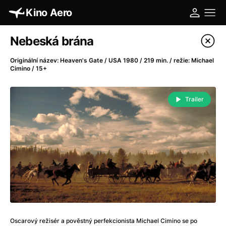
Kino Aero
Katalog filmů
Nebeská brána
Filtrovat program
Originální název: Heaven's Gate / USA 1980 / 219 min. / režie: Michael
Cimino / 15+
A
-
Trailer
A máme, co jsme chtěli
(2023)
A pak přišla láska...
(2022)
Aalto: Architektura emocí
(2020)
ABBA: The Movie - Fan Event
(1977)
Absolvent
(1967)
Ada
(2021)
Adam Ondra: Posunout hranice
(2022)
Adaptace
(2002)
Addamsova rodina (1991)
(1991)
Oscarový režisér a pověstný perfekcionista Michael Cimino se po