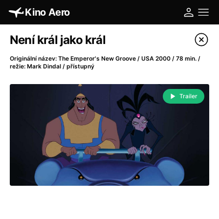
Kino Aero
Katalog filmů
Není král jako král
Filtrovat program
Originální název: The Emperor's New Groove / USA 2000 / 78 min. /
režie: Mark Dindal / přístupný
A
-
Trailer
A máme, co jsme chtěli
(2023)
A pak přišla láska...
(2022)
Aalto: Architektura emocí
(2020)
ABBA: The Movie - Fan Event
(1977)
Absolvent
(1967)
Ada
(2021)
Adam Ondra: Posunout hranice
(2022)
Adaptace
(2002)
Addamsova rodina (1991)
(1991)