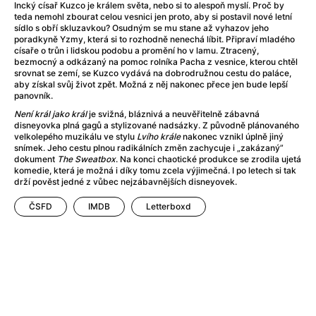
Adéla ještě nevečeřela
(1978)
Incký císař Kuzco je králem světa, nebo si to alespoň myslí. Proč by
teda nemohl zbourat celou vesnici jen proto, aby si postavil nové letní
After Blue (zatracený ráj)
(2021)
sídlo s obří skluzavkou? Osudným se mu stane až vyhazov jeho
After Party
(2024)
poradkyně Yzmy, která si to rozhodně nenechá líbit. Připraví mladého
císaře o trůn i lidskou podobu a promění ho v lamu. Ztracený,
Aftersun
(2022)
bezmocný a odkázaný na pomoc rolníka Pacha z vesnice, kterou chtěl
Agent 69 Jensen: Ve znamení štíra
(1977)
srovnat se zemí, se Kuzco vydává na dobrodružnou cestu do paláce,
aby získal svůj život zpět. Možná z něj nakonec přece jen bude lepší
Agenti štěstí
(2024)
panovník.
Air: Zrození legendy
(2023)
Není král jako král
je svižná, bláznivá a neuvěřitelně zábavná
AKIRA
(1988)
disneyovka plná gagů a stylizované nadsázky. Z původně plánovaného
Alcarràs
(2022)
velkolepého muzikálu ve stylu
Lvího krále
nakonec vznikl úplně jiný
snímek. Jeho cestu plnou radikálních změn zachycuje i „zakázaný”
Alenka v říši divů (1951)
(1951)
dokument
The Sweatbox
. Na konci chaotické produkce se zrodila ujetá
Alenka v říši filmu
komedie, která je možná i díky tomu zcela výjimečná. I po letech si tak
drží pověst jedné z vůbec nejzábavnějších disneyovek.
Alex Garland double feature
(2022)
Alibi na klíč: Den D
(2023)
ČSFD
IMDB
Letterboxd
All That Jazz
(1979)
Alma a Oskar
(2023)
Ambulance
(2022)
Amélie z Montmartru
(2001)
Americký vlkodlak v Londýně
(1981)
Amerikánka
(2024)