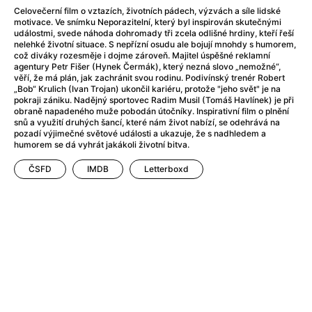
Adéla ještě nevečeřela
(1978)
Celovečerní film o vztazích, životních pádech, výzvách a síle lidské
After Blue (zatracený ráj)
(2021)
motivace. Ve snímku Neporazitelní, který byl inspirován skutečnými
událostmi, svede náhoda dohromady tři zcela odlišné hrdiny, kteří řeší
After Party
(2024)
nelehké životní situace. S nepřízní osudu ale bojují mnohdy s humorem,
Aftersun
(2022)
což diváky rozesměje i dojme zároveň. Majitel úspěšné reklamní
agentury Petr Fišer (Hynek Čermák), který nezná slovo „nemožné“,
Agent 69 Jensen: Ve znamení štíra
(1977)
věří, že má plán, jak zachránit svou rodinu. Podivínský trenér Robert
Agenti štěstí
(2024)
„Bob“ Krulich (Ivan Trojan) ukončil kariéru, protože "jeho svět" je na
pokraji zániku. Nadějný sportovec Radim Musil (Tomáš Havlínek) je při
Air: Zrození legendy
(2023)
obraně napadeného muže pobodán útočníky. Inspirativní film o plnění
AKIRA
(1988)
snů a využití druhých šancí, které nám život nabízí, se odehrává na
pozadí výjimečné světové události a ukazuje, že s nadhledem a
Alcarràs
(2022)
humorem se dá vyhrát jakákoli životní bitva.
Alenka v říši divů (1951)
(1951)
Alenka v říši filmu
ČSFD
IMDB
Letterboxd
Alex Garland double feature
(2022)
Alibi na klíč: Den D
(2023)
All That Jazz
(1979)
Alma a Oskar
(2023)
Ambulance
(2022)
Amélie z Montmartru
(2001)
Americký vlkodlak v Londýně
(1981)
Amerikánka
(2024)