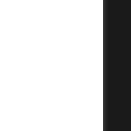
+
+
+
+