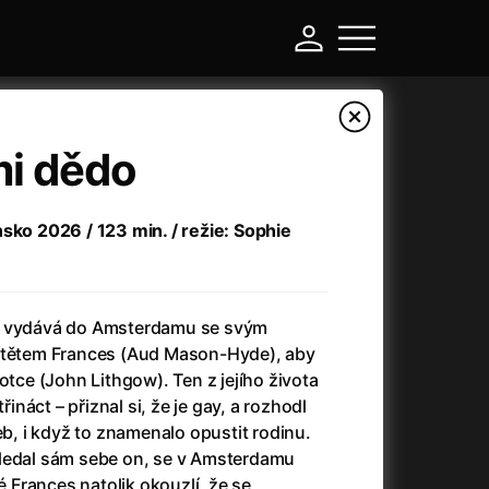
mi dědo
sko 2026 / 123 min. / režie: Sophie
e vydává do Amsterdamu se svým
dítětem Frances (Aud Mason-Hyde), aby
otce (John Lithgow). Ten z jejího života
-
řináct – přiznal si, že je gay, a rozhodl
eb, i když to znamenalo opustit rodinu.
Argylle: Tajný agent
(2024)
ledal sám sebe on, se v Amsterdamu
Arkáda
(1993)
dé Frances natolik okouzlí, že se