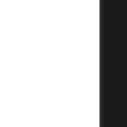
+
+
+
+