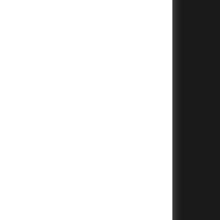
+
+
+
+