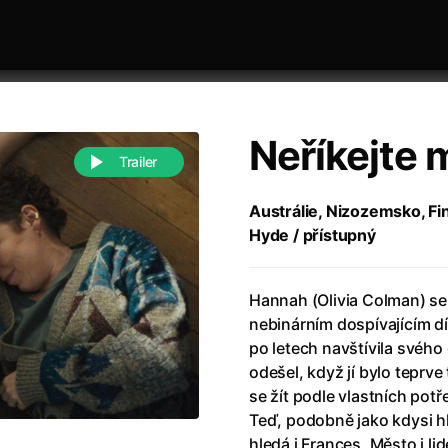
Neříkejte 
Trailer
Austrálie, Nizozemsko, Fin
Hyde / přístupný
 festivaly
Řazení dle abecedy
Hannah (Olivia Colman) s
nebinárním dospívajícím 
po letech navštívila svého 
odešel, když jí bylo teprve t
se žít podle vlastních potř
988)
Anděl Páně
(2005)
Teď, podobně jako kdysi h
(2022)
Anděl Páně 2
(2016)
hledá i Frances. Město i li