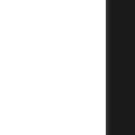
+
+
+
+