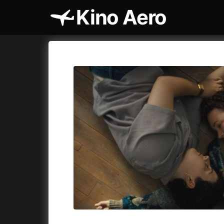
Kino Aero
Katalog filmů
Aero
Cykly a
A
A máme, co jsme chtěli
(2023)
AKIRA
(1
A pak přišla láska...
(2022)
Alcarràs