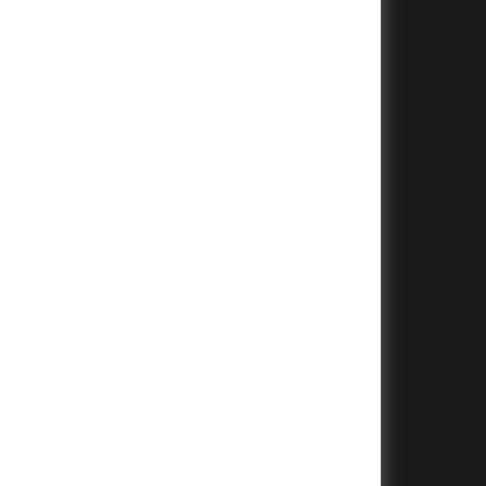
+
+
+
+