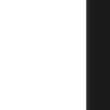
+
+
+
+
+