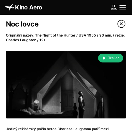
Kino Aero
Katalog filmů
Noc lovce
Filtrovat program
Originální název: The Night of the Hunter / USA 1955 / 93 min. / režie:
Charles Laughton / 12+
A
-
Trailer
A máme, co jsme chtěli
(2023)
A pak přišla láska...
(2022)
Aalto: Architektura emocí
(2020)
ABBA: The Movie - Fan Event
(1977)
Absolvent
(1967)
Ada
(2021)
Adam Ondra: Posunout hranice
(2022)
Adaptace
(2002)
Addamsova rodina (1991)
(1991)
Jediný režisérský počin herce Charlese Laughtona patří mezi