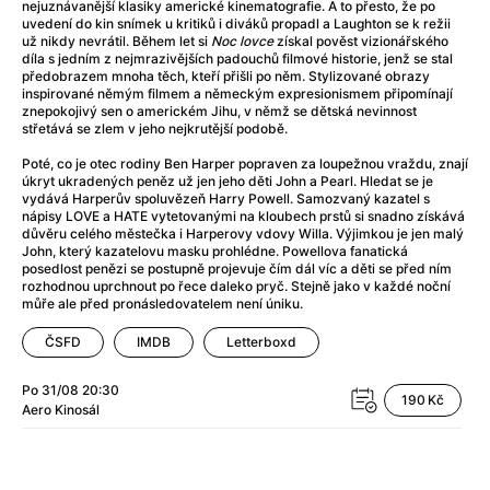
Adéla ještě nevečeřela
(1978)
nejuznávanější klasiky americké kinematografie. A to přesto, že po
uvedení do kin snímek u kritiků i diváků propadl a Laughton se k režii
After Blue (zatracený ráj)
(2021)
už nikdy nevrátil. Během let si
Noc lovce
získal pověst vizionářského
After Party
(2024)
díla s jedním z nejmrazivějších padouchů filmové historie, jenž se stal
předobrazem mnoha těch, kteří přišli po něm. Stylizované obrazy
Aftersun
(2022)
inspirované němým filmem a německým expresionismem připomínají
Agent 69 Jensen: Ve znamení štíra
(1977)
znepokojivý sen o americkém Jihu, v němž se dětská nevinnost
střetává se zlem v jeho nejkrutější podobě.
Agenti štěstí
(2024)
Air: Zrození legendy
(2023)
Poté, co je otec rodiny Ben Harper popraven za loupežnou vraždu, znají
úkryt ukradených peněz už jen jeho děti John a Pearl. Hledat se je
AKIRA
(1988)
vydává Harperův spoluvězeň Harry Powell. Samozvaný kazatel s
Alcarràs
(2022)
nápisy LOVE a HATE vytetovanými na kloubech prstů si snadno získává
důvěru celého městečka i Harperovy vdovy Willa. Výjimkou je jen malý
Alenka v říši divů (1951)
(1951)
John, který kazatelovu masku prohlédne. Powellova fanatická
Alenka v říši filmu
posedlost penězi se postupně projevuje čím dál víc a děti se před ním
rozhodnou uprchnout po řece daleko pryč. Stejně jako v každé noční
Alex Garland double feature
(2022)
můře ale před pronásledovatelem není úniku.
Alibi na klíč: Den D
(2023)
ČSFD
IMDB
Letterboxd
All That Jazz
(1979)
Alma a Oskar
(2023)
Po 31/08
20:30
Ambulance
(2022)
190 Kč
Aero
Kinosál
Amélie z Montmartru
(2001)
Americký vlkodlak v Londýně
(1981)
Amerikánka
(2024)