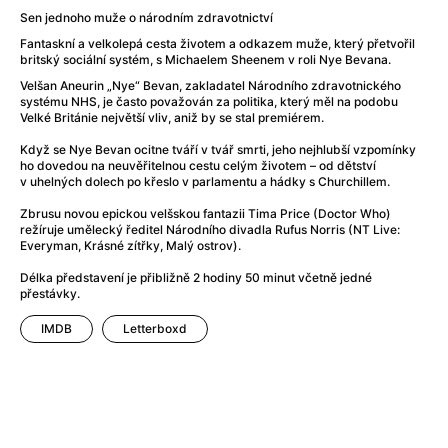
Adéla ještě nevečeřela
(1978)
Sen jednoho muže o národním zdravotnictví
After Blue (zatracený ráj)
(2021)
Fantaskní a velkolepá cesta životem a odkazem muže, který přetvořil
After Party
(2024)
britský sociální systém, s Michaelem Sheenem v roli Nye Bevana.
Aftersun
(2022)
Velšan Aneurin „Nye“ Bevan, zakladatel Národního zdravotnického
Agent 69 Jensen: Ve znamení štíra
(1977)
systému NHS, je často považován za politika, který měl na podobu
Velké Británie největší vliv, aniž by se stal premiérem.
Agenti štěstí
(2024)
Air: Zrození legendy
(2023)
Když se Nye Bevan ocitne tváří v tvář smrti, jeho nejhlubší vzpomínky
ho dovedou na neuvěřitelnou cestu celým životem – od dětství
AKIRA
(1988)
v uhelných dolech po křeslo v parlamentu a hádky s Churchillem.
Alcarràs
(2022)
Zbrusu novou epickou velšskou fantazii Tima Price (Doctor Who)
Alenka v říši divů (1951)
(1951)
režíruje umělecký ředitel Národního divadla Rufus Norris (NT Live:
Alenka v říši filmu
Everyman, Krásné zítřky, Malý ostrov).
Alex Garland double feature
(2022)
Délka představení je přibližně 2 hodiny 50 minut včetně jedné
Alibi na klíč: Den D
(2023)
přestávky.
All That Jazz
(1979)
IMDB
Letterboxd
Alma a Oskar
(2023)
Ambulance
(2022)
Amélie z Montmartru
(2001)
Americký vlkodlak v Londýně
(1981)
Amerikánka
(2024)