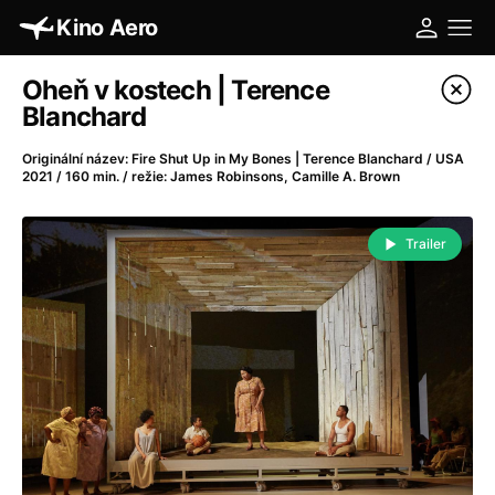
Kino Aero
Katalog filmů
Oheň v kostech | Terence
Blanchard
Filtrovat program
Originální název: Fire Shut Up in My Bones | Terence Blanchard / USA
2021 / 160 min. / režie: James Robinsons, Camille A. Brown
A
-
Trailer
A máme, co jsme chtěli
(2023)
A pak přišla láska...
(2022)
Aalto: Architektura emocí
(2020)
ABBA: The Movie - Fan Event
(1977)
Absolvent
(1967)
Ada
(2021)
Adam Ondra: Posunout hranice
(2022)
Adaptace
(2002)
Addamsova rodina (1991)
(1991)