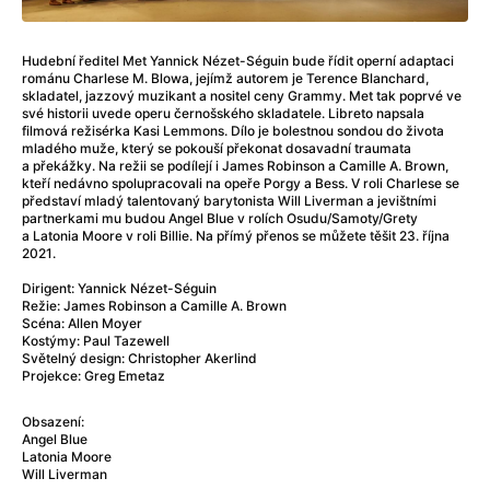
Adéla ještě nevečeřela
(1978)
After Blue (zatracený ráj)
(2021)
After Party
(2024)
Hudební ředitel Met Yannick Nézet-Séguin bude řídit operní adaptaci
románu Charlese M. Blowa, jejímž autorem je Terence Blanchard,
Aftersun
(2022)
skladatel, jazzový muzikant a nositel ceny Grammy. Met tak poprvé ve
Agent 69 Jensen: Ve znamení štíra
(1977)
své historii uvede operu černošského skladatele. Libreto napsala
filmová režisérka Kasi Lemmons. Dílo je bolestnou sondou do života
Agenti štěstí
(2024)
mladého muže, který se pokouší překonat dosavadní traumata
Air: Zrození legendy
(2023)
a překážky. Na režii se podílejí i James Robinson a Camille A. Brown,
kteří nedávno spolupracovali na opeře Porgy a Bess. V roli Charlese se
AKIRA
(1988)
představí mladý talentovaný barytonista Will Liverman a jevištními
Alcarràs
(2022)
partnerkami mu budou Angel Blue v rolích Osudu/Samoty/Grety
a Latonia Moore v roli Billie. Na přímý přenos se můžete těšit 23. října
Alenka v říši divů (1951)
(1951)
2021.
Alenka v říši filmu
Dirigent: Yannick Nézet-Séguin
Alex Garland double feature
(2022)
Režie: James Robinson a Camille A. Brown
Alibi na klíč: Den D
(2023)
Scéna: Allen Moyer
Kostýmy: Paul Tazewell
All That Jazz
(1979)
Světelný design: Christopher Akerlind
Alma a Oskar
(2023)
Projekce: Greg Emetaz
Ambulance
(2022)
Obsazení:
Amélie z Montmartru
(2001)
Angel Blue
Americký vlkodlak v Londýně
(1981)
Latonia Moore
Will Liverman
Amerikánka
(2024)