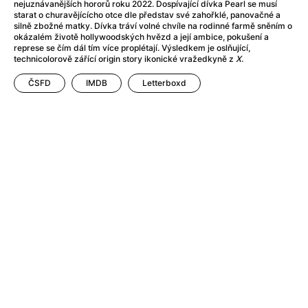
Adéla ještě nevečeřela
(1978)
nejuznávanějších hororů roku 2022. Dospívající dívka Pearl se musí
starat o churavějícícho otce dle představ své zahořklé, panovačné a
After Blue (zatracený ráj)
(2021)
silně zbožné matky. Dívka tráví volné chvíle na rodinné farmě sněním o
After Party
(2024)
okázalém životě hollywoodských hvězd a její ambice, pokušení a
represe se čím dál tím více proplétají. Výsledkem je oslňující,
Aftersun
(2022)
technicolorově zářící origin story ikonické vražedkyně z
X.
Agent 69 Jensen: Ve znamení štíra
(1977)
ČSFD
IMDB
Letterboxd
Agenti štěstí
(2024)
Air: Zrození legendy
(2023)
AKIRA
(1988)
Alcarràs
(2022)
Alenka v říši divů (1951)
(1951)
Alenka v říši filmu
Alex Garland double feature
(2022)
Alibi na klíč: Den D
(2023)
All That Jazz
(1979)
Alma a Oskar
(2023)
Ambulance
(2022)
Amélie z Montmartru
(2001)
Americký vlkodlak v Londýně
(1981)
Amerikánka
(2024)