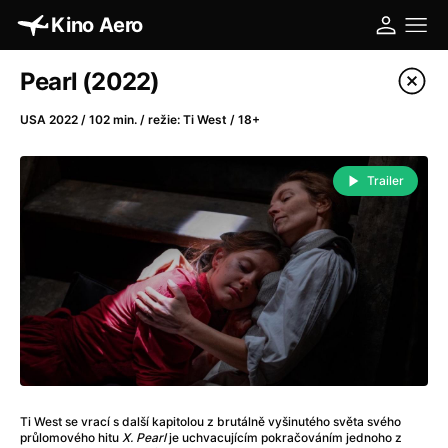
Kino Aero
Katalog filmů
Pearl (2022)
Filtrovat program
USA 2022 / 102 min. / režie: Ti West / 18+
A
-
Trailer
A máme, co jsme chtěli
(2023)
A pak přišla láska...
(2022)
Aalto: Architektura emocí
(2020)
ABBA: The Movie - Fan Event
(1977)
Absolvent
(1967)
Ada
(2021)
Adam Ondra: Posunout hranice
(2022)
Adaptace
(2002)
Ti West se vrací s další kapitolou z brutálně vyšinutého světa svého
Addamsova rodina (1991)
(1991)
průlomového hitu
X. Pearl
je uchvacujícím pokračováním jednoho z