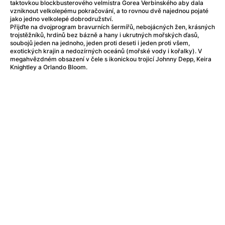
Adéla ještě nevečeřela
(1978)
taktovkou blockbusterového velmistra Gorea Verbinského aby dala
vzniknout velkolepému pokračování, a to rovnou dvě najednou pojaté
After Blue (zatracený ráj)
(2021)
jako jedno velkolepé dobrodružství.
After Party
(2024)
Přijďte na dvojprogram bravurních šermířů, nebojácných žen, krásných
trojstěžníků, hrdinů bez bázně a hany i ukrutných mořských ďasů,
Aftersun
(2022)
soubojů jeden na jednoho, jeden proti deseti i jeden proti všem,
Agent 69 Jensen: Ve znamení štíra
(1977)
exotických krajin a nedozírných oceánů (mořské vody i kořalky). V
megahvězdném obsazení v čele s ikonickou trojicí Johnny Depp, Keira
Agenti štěstí
(2024)
Knightley a Orlando Bloom.
Air: Zrození legendy
(2023)
AKIRA
(1988)
Alcarràs
(2022)
Alenka v říši divů (1951)
(1951)
Alenka v říši filmu
Alex Garland double feature
(2022)
Alibi na klíč: Den D
(2023)
All That Jazz
(1979)
Alma a Oskar
(2023)
Ambulance
(2022)
Amélie z Montmartru
(2001)
Americký vlkodlak v Londýně
(1981)
Amerikánka
(2024)