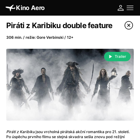
Kino Aero
Katalog filmů
Piráti z Karibiku double feature
Filtrovat program
306 min. / režie: Gore Verbinski / 12+
A
-
Trailer
A máme, co jsme chtěli
(2023)
A pak přišla láska...
(2022)
Aalto: Architektura emocí
(2020)
ABBA: The Movie - Fan Event
(1977)
Absolvent
(1967)
Ada
(2021)
Adam Ondra: Posunout hranice
(2022)
Adaptace
(2002)
Piráti z Karibiku
jsou vrcholná pirátská akční romantika pro 21. století.
Addamsova rodina (1991)
(1991)
Po úspěchu prvního filmu se stejná skvadra sešla znovu pod režijní