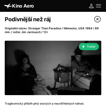
Kino Aero
Katalog filmů
Podivnější než ráj
Filtrovat program
Originální název: Stranger Than Paradise / Německo, USA 1984 / 89
min. / režie: Jim Jarmusch / 12+
A
-
Trailer
A máme, co jsme chtěli
(2023)
A pak přišla láska...
(2022)
Aalto: Architektura emocí
(2020)
ABBA: The Movie - Fan Event
(1977)
Absolvent
(1967)
Ada
(2021)
Adam Ondra: Posunout hranice
(2022)
Adaptace
(2002)
Addamsova rodina (1991)
(1991)
Tragikomický příběh plný snových a neuvěřitelných náhod.