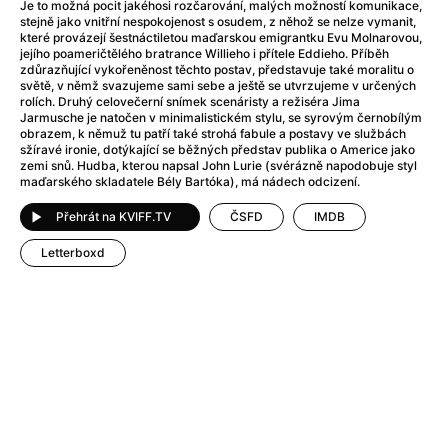
Adéla ještě nevečeřela
(1978)
Je to možná pocit jakéhosi rozčarování, malých možností komunikace,
stejně jako vnitřní nespokojenost s osudem, z něhož se nelze vymanit,
After Blue (zatracený ráj)
(2021)
které provázejí šestnáctiletou maďarskou emigrantku Evu Molnarovou,
After Party
(2024)
jejího poameričtělého bratrance Willieho i přítele Eddieho. Příběh
zdůrazňující vykořeněnost těchto postav, představuje také moralitu o
Aftersun
(2022)
světě, v němž svazujeme sami sebe a ještě se utvrzujeme v určených
Agent 69 Jensen: Ve znamení štíra
(1977)
rolích. Druhý celovečerní snímek scenáristy a režiséra Jima
Jarmusche je natočen v minimalistickém stylu, se syrovým černobílým
Agenti štěstí
(2024)
obrazem, k němuž tu patří také strohá fabule a postavy ve službách
Air: Zrození legendy
(2023)
sžíravé ironie, dotýkající se běžných představ publika o Americe jako
zemi snů. Hudba, kterou napsal John Lurie (svérázně napodobuje styl
AKIRA
(1988)
maďarského skladatele Bély Bartóka), má nádech odcizení.
Alcarràs
(2022)
Přehrát na KVIFF.TV
ČSFD
IMDB
Alenka v říši divů (1951)
(1951)
Alenka v říši filmu
Letterboxd
Alex Garland double feature
(2022)
Alibi na klíč: Den D
(2023)
All That Jazz
(1979)
Alma a Oskar
(2023)
Ambulance
(2022)
Amélie z Montmartru
(2001)
Americký vlkodlak v Londýně
(1981)
Amerikánka
(2024)