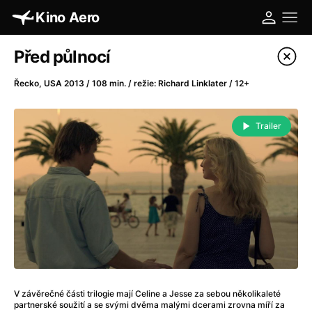
Kino Aero
Katalog filmů
Před půlnocí
Filtrovat program
Řecko, USA 2013 / 108 min. / režie: Richard Linklater / 12+
A
-
Trailer
A máme, co jsme chtěli
(2023)
A pak přišla láska...
(2022)
Aalto: Architektura emocí
(2020)
ABBA: The Movie - Fan Event
(1977)
Absolvent
(1967)
Ada
(2021)
Adam Ondra: Posunout hranice
(2022)
Adaptace
(2002)
V závěrečné části trilogie mají Celine a Jesse za sebou několikaleté
Addamsova rodina (1991)
(1991)
partnerské soužití a se svými dvěma malými dcerami zrovna míří za