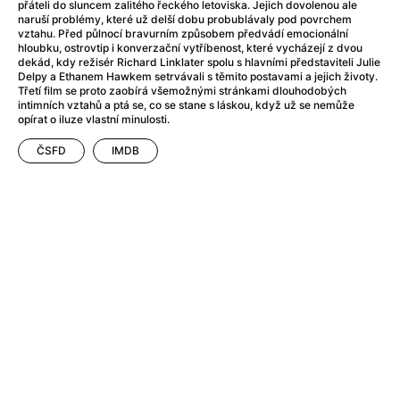
Adéla ještě nevečeřela
(1978)
přáteli do sluncem zalitého řeckého letoviska. Jejich dovolenou ale
naruší problémy, které už delší dobu probublávaly pod povrchem
After Blue (zatracený ráj)
(2021)
vztahu. Před půlnocí bravurním způsobem předvádí emocionální
After Party
(2024)
hloubku, ostrovtip i konverzační vytříbenost, které vycházejí z dvou
dekád, kdy režisér Richard Linklater spolu s hlavními představiteli Julie
Aftersun
(2022)
Delpy a Ethanem Hawkem setrvávali s těmito postavami a jejich životy.
Agent 69 Jensen: Ve znamení štíra
(1977)
Třetí film se proto zaobírá všemožnými stránkami dlouhodobých
intimních vztahů a ptá se, co se stane s láskou, když už se nemůže
Agenti štěstí
(2024)
opírat o iluze vlastní minulosti.
Air: Zrození legendy
(2023)
ČSFD
IMDB
AKIRA
(1988)
Alcarràs
(2022)
Alenka v říši divů (1951)
(1951)
Alenka v říši filmu
Alex Garland double feature
(2022)
Alibi na klíč: Den D
(2023)
All That Jazz
(1979)
Alma a Oskar
(2023)
Ambulance
(2022)
Amélie z Montmartru
(2001)
Americký vlkodlak v Londýně
(1981)
Amerikánka
(2024)