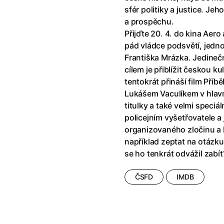
říši divů (1951)
(1951)
Anděl Páně Double feature
(202
sfér politiky a justice. J
říši filmu
Andělské vejce
(1985)
a prospěchu.
land double feature
(2022)
Andělský double feature
Přijďte 20. 4. do kina Aer
klíč: Den D
(2023)
Andrej Rublev
(1966)
pád vládce podsvětí, jedn
Jazz
(1979)
Angel Heart (1987)
(1987)
Františka Mrázka. Jedinečn
skar
(2023)
Annette
(2021)
cílem je přiblížit českou ku
ce
(2022)
Anora
(2024)
tentokrát přináší film Pří
 Montmartru
(2001)
Ant Hill (premiéra) a další filmy
Lukášem Vaculíkem v hlavn
 vlkodlak v Londýně
(1981)
Antikrist
(2009)
titulky a také velmi speci
nka
(2024)
policejním vyšetřovatele a
: losí odysea
(2025)
Apokalypsa: Final Cut
(1979)
organizovaného zločinu a 
15)
Architekt
(2025)
například zeptat na otázku
house double feature
Architektura ČSSR 58–89
(2024
se ho tenkrát odvážil zabít
e pádu
(2023)
Arco
(2025)
ČSFD
IMDB