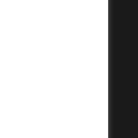
+
+
+
+