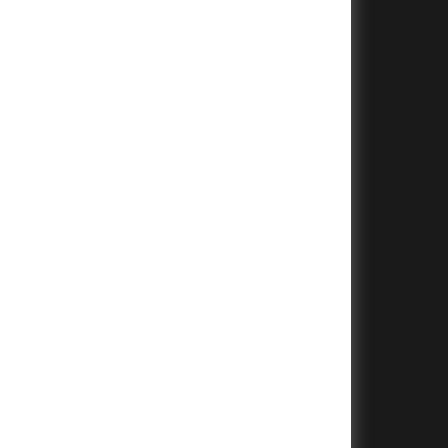
+
+
+
+