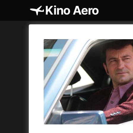
Kino Aero
Katalog filmů
Aero
Cykly a
A
A máme, co jsme chtěli
(2023)
AKIRA
(1
A pak přišla láska...
(2022)
Alcarràs