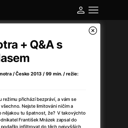
tra + Q&A s
lasem
motra / Česko 2013 / 99 min. / režie:
u režimu přichází bezpráví, a vám se
-
všechno. Nejste limitováni ničím a
ro nějakou tu špatnost, že? V takovýchto
Argylle: Tajný agent
(2024)
dnikatel František Mrázek zapsal do
Arkáda
(1993)
podařilo infiltrovat do těch nejvyšších