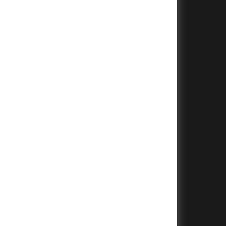
+
+
+
+