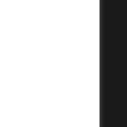
+
+
+
+