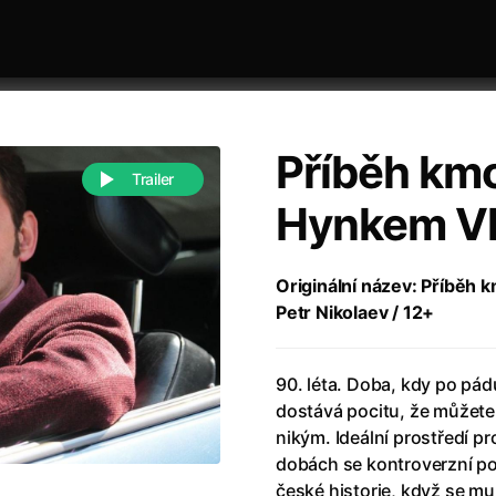
Příběh kmo
Trailer
Hynkem V
 festivaly
Řazení dle abecedy
Originální název: Příběh k
Petr Nikolaev / 12+
90. léta. Doba, kdy po pád
dostává pocitu, že můžete 
nikým. Ideální prostředí p
988)
Anděl Páně
(2005)
dobách se kontroverzní po
(2022)
Anděl Páně 2
(2016)
české historie, když se mu 