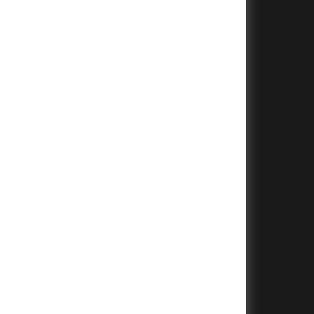
+
+
+
+