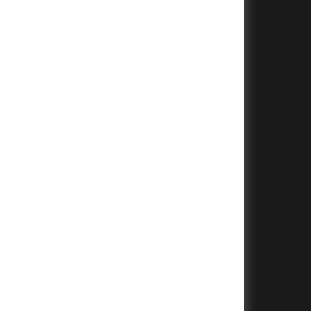
+
+
+
+
+