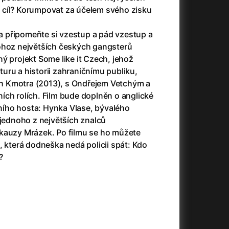
3)
Armáda temnot
(1992)
eho cíl? Korumpovat za účelem svého zisku
Arrietty ze světa půjčovníčků
(2010)
Arvéd
(2022)
o a připomeňte si vzestup a pád vzestup a
Asteroid City
(2023)
ohoz největších českých gangsterů
Atlas ptáků
(2021)
ý projekt Some like it Czech, jehož
Audience | NT Live
(2013)
lturu a historii zahraničnímu publiku,
Auto zabiják
(2007)
běh Kmotra (2013), s Ondřejem Vetchým a
(2020)
Avatar
(2009)
ích rolích. Film bude doplněn o anglické
Avatar: Oheň a popel
(2025)
álního hosta: Hynka Vlase, bývalého
Anya Taylor-Joy Horror Double Feature
Avatar: The Way of Water
(2022)
 jednoho z největších znalců
Až na konec světa
(2024)
kauzy Mrázek. Po filmu se ho můžete
Až na věky
(2024)
, která dodneška nedá policii spát: Kdo
)
Aznavour
(2024)
?
+