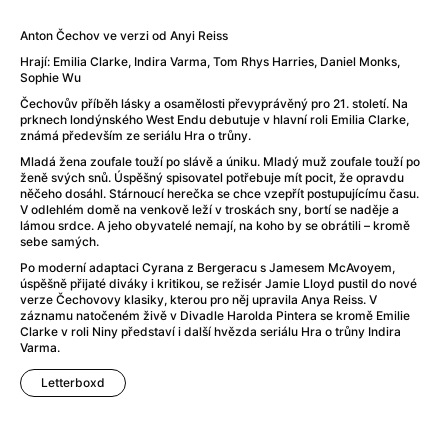
Adéla ještě nevečeřela
(1978)
After Blue (zatracený ráj)
(2021)
Anton Čechov ve verzi od Anyi Reiss
After Party
(2024)
Hrají: Emilia Clarke, Indira Varma, Tom Rhys Harries, Daniel Monks,
Aftersun
(2022)
Sophie Wu
Agent 69 Jensen: Ve znamení štíra
(1977)
Čechovův příběh lásky a osamělosti převyprávěný pro 21. století. Na
prknech londýnského West Endu debutuje v hlavní roli Emilia Clarke,
Agenti štěstí
(2024)
známá především ze seriálu Hra o trůny.
Air: Zrození legendy
(2023)
Mladá žena zoufale touží po slávě a úniku. Mladý muž zoufale touží po
AKIRA
(1988)
ženě svých snů. Úspěšný spisovatel potřebuje mít pocit, že opravdu
něčeho dosáhl. Stárnoucí herečka se chce vzepřít postupujícímu času.
Alcarràs
(2022)
V odlehlém domě na venkově leží v troskách sny, bortí se naděje a
Alenka v říši divů (1951)
(1951)
lámou srdce. A jeho obyvatelé nemají, na koho by se obrátili – kromě
sebe samých.
Alenka v říši filmu
Alex Garland double feature
(2022)
Po moderní adaptaci Cyrana z Bergeracu s Jamesem McAvoyem,
úspěšně přijaté diváky i kritikou, se režisér Jamie Lloyd pustil do nové
Alibi na klíč: Den D
(2023)
verze Čechovovy klasiky, kterou pro něj upravila Anya Reiss. V
All That Jazz
(1979)
záznamu natočeném živě v Divadle Harolda Pintera se kromě Emilie
Clarke v roli Niny představí i další hvězda seriálu Hra o trůny Indira
Alma a Oskar
(2023)
Varma.
Ambulance
(2022)
Letterboxd
Amélie z Montmartru
(2001)
Americký vlkodlak v Londýně
(1981)
Amerikánka
(2024)