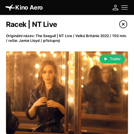
Kino Aero
Katalog filmů
Racek | NT Live
Filtrovat program
Originální název: The Seagull | NT Live / Velká Británie 2022 / 150 min.
/ režie: Jamie Lloyd / přístupný
A
-
Trailer
A máme, co jsme chtěli
(2023)
A pak přišla láska...
(2022)
Aalto: Architektura emocí
(2020)
ABBA: The Movie - Fan Event
(1977)
Absolvent
(1967)
Ada
(2021)
Adam Ondra: Posunout hranice
(2022)
Adaptace
(2002)
Addamsova rodina (1991)
(1991)