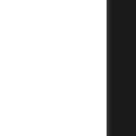
+
+
+
+