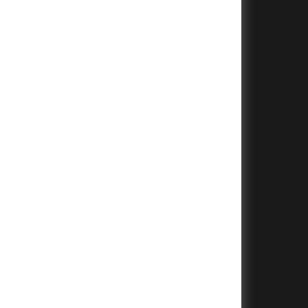
+
+
+
+
+