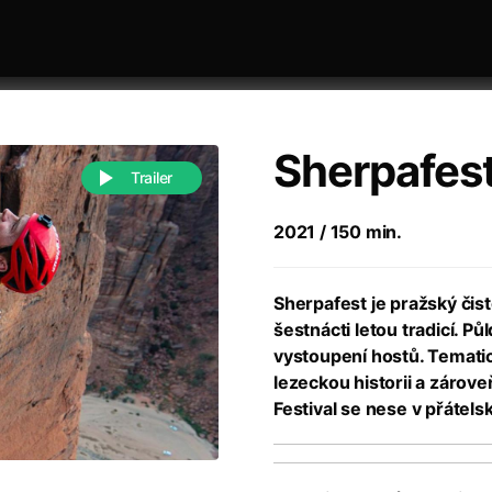
Sherpafest
Trailer
2021 / 150 min.
 festivaly
Řazení dle abecedy
Sherpafest je pražský čist
šestnácti letou tradicí. P
vystoupení hostů. Temati
lezeckou historii a zárove
Festival se nese v přátels
988)
Anděl Páně
(2005)
(2022)
Anděl Páně 2
(2016)