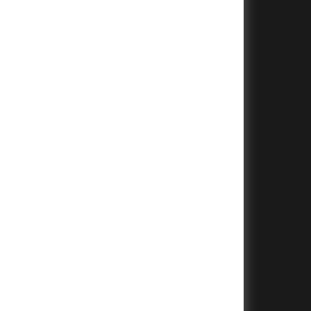
+
+
+
+