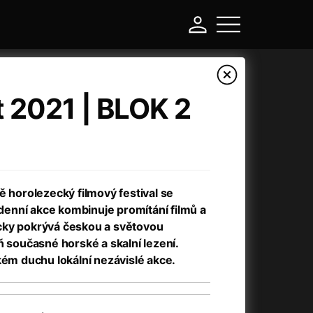
 2021 | BLOK 2
ě horolezecký filmový festival se
ůldenní akce kombinuje promítání filmů a
cky pokrývá českou a světovou
ň současné horské a skalní lezení.
-
kém duchu lokální nezávislé akce.
Argylle: Tajný agent
(2024)
Arkáda
(1993)