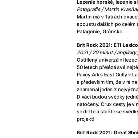
Lezenie horské, lezenie 
říši divů (1951)
(1951)
Anděl Páně Double feature
(202
Fotografie / Martin Krasňa
říši filmu
Andělské vejce
(1985)
Martin má v Tatrách dvac
land double feature
(2022)
Andělský double feature
spoustu dalších po celém s
klíč: Den D
(2023)
Andrej Rublev
(1966)
Patagonie, Grónsko.
Jazz
(1979)
Angel Heart (1987)
(1987)
skar
(2023)
Annette
(2021)
Brit Rock 2021: E11 Lexic
ce
(2022)
Anora
(2024)
2021 / 20 minut / anglicky 
 Montmartru
(2001)
Ant Hill (premiéra) a další filmy
Ostřílený univerzální lezec
 vlkodlak v Londýně
(1981)
Antikrist
(2009)
50 letech přelézá své nejtě
nka
(2024)
Pavey Ark’s East Gully v La
: losí odysea
(2025)
Apokalypsa: Final Cut
(1979)
a především tím, že v ní ne
15)
Architekt
(2025)
znamenal jeden z nejvýzna
house double feature
Architektura ČSSR 58–89
(2024
Diváci budou svědky jedněc
e pádu
(2023)
Arco
(2025)
natočeny. Crux cesty je v
se držte a staňte se svědky
projekt!
Brit Rock 2021: Great She