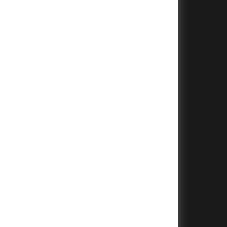
+
+
+
+