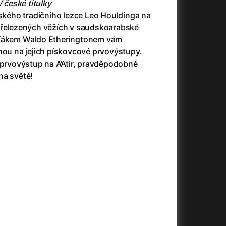
/ české titulky
tského tradičního lezce Leo Houldinga na
přelezených věžích v saudskoarabské
rťákem Waldo Etheringtonem vám
+
nou na jejich pískovcové prvovýstupy.
 prvovýstup na A’Atir, pravděpodobně
na světě!
+
+
+