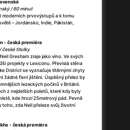
slovenské
3)
Armáda temnot
(1992)
nský / 60 minut
Arrietty ze světa půjčovníčků
(2010)
et moderních prvovýstupů a k tomu
Arvéd
(2022)
větě – Jordánsko, Indie, Pákistán,
Asteroid City
(2023)
Atlas ptáků
(2021)
Audience | NT Live
(2013)
on - česká premiéra
Auto zabiják
(2007)
/ české titulky
(2020)
Avatar
(2009)
 Neil Gresham zraje jako víno. Ve svých
Avatar: Oheň a popel
(2025)
žší projekty v Lexiconu. Převislá stěna
Anya Taylor-Joy Horror Double Feature
Avatar: The Way of Water
(2022)
ke District se vyznačuje titěrnými chyty
Až na konec světa
(2024)
ní žádné fixní jištění. Úspěšný přelez by
Až na věky
(2024)
mnějších lezeckých počinů v Británii.
)
Aznavour
(2024)
h z nejdelších poletů, které kdy byly
 místě, kde hrozí 25metrový pád. Pevně
 toho, zda Neil přeleze svůj životní
ikhs - česká premiéra
+