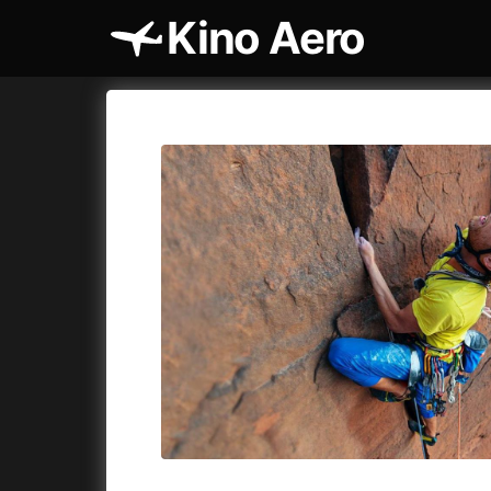
Kino Aero
Katalog filmů
Aero
Cykly a
A
A máme, co jsme chtěli
(2023)
AKIRA
(1
A pak přišla láska...
(2022)
Alcarràs