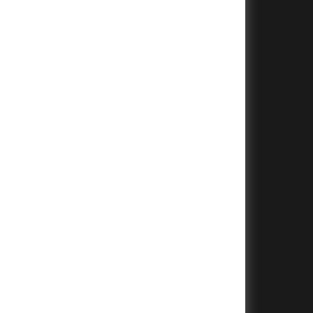
+
+
+
+