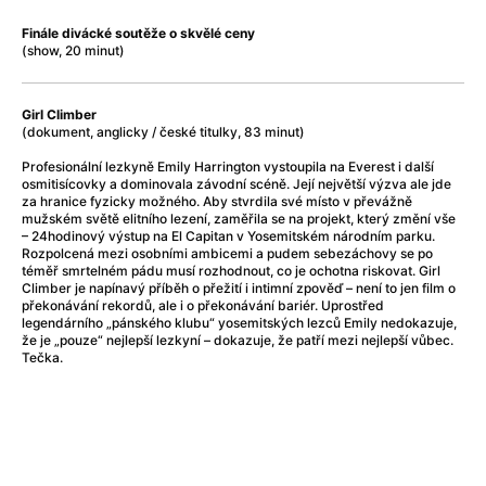
Adéla ještě nevečeřela
(1978)
After Blue (zatracený ráj)
(2021)
Finále divácké soutěže o skvělé ceny
(show, 20 minut)
After Party
(2024)
Aftersun
(2022)
Agent 69 Jensen: Ve znamení štíra
(1977)
Girl Climber
(dokument, anglicky / české titulky, 83 minut)
Agenti štěstí
(2024)
Air: Zrození legendy
(2023)
Profesionální lezkyně Emily Harrington vystoupila na Everest i další
osmitisícovky a dominovala závodní scéně. Její největší výzva ale jde
AKIRA
(1988)
za hranice fyzicky možného. Aby stvrdila své místo v převážně
Alcarràs
(2022)
mužském světě elitního lezení, zaměřila se na projekt, který změní vše
– 24hodinový výstup na El Capitan v Yosemitském národním parku.
Alenka v říši divů (1951)
(1951)
Rozpolcená mezi osobními ambicemi a pudem sebezáchovy se po
Alenka v říši filmu
téměř smrtelném pádu musí rozhodnout, co je ochotna riskovat. Girl
Climber je napínavý příběh o přežití i intimní zpověď – není to jen film o
Alex Garland double feature
(2022)
překonávání rekordů, ale i o překonávání bariér. Uprostřed
Alibi na klíč: Den D
(2023)
legendárního „pánského klubu“ yosemitských lezců Emily nedokazuje,
že je „pouze“ nejlepší lezkyní – dokazuje, že patří mezi nejlepší vůbec.
All That Jazz
(1979)
Tečka.
Alma a Oskar
(2023)
Ambulance
(2022)
Amélie z Montmartru
(2001)
Americký vlkodlak v Londýně
(1981)
Amerikánka
(2024)