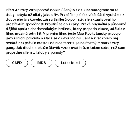
Adéla ještě nevečeřela
(1978)
After Blue (zatracený ráj)
(2021)
Před 45 roky vtrhl poprvé do kin Šílený Max a kinematografie od té
doby nebyla už nikdy jako dřív. První film ještě z větší části vycházel z
After Party
(2024)
dobového brakového žánru thrillerů o pomstě, ale aktualizoval ho
Aftersun
(2022)
prostředím společnosti hroutící se do zkázy. Právě originální a působivé
dějiště spolu s charismatickým hrdinou, který propadá zkáze, udělalo z
Agent 69 Jensen: Ve znamení štíra
(1977)
filmu mezinárodní hit. V prvním filmu ještě Max Rockatansky pracuje
Agenti štěstí
(2024)
jako silniční policista a stará se o svou rodinu. Jenže svět kolem něj
ovládá bezpráví a město i dálnice terorizuje nelítostný motorkářský
Air: Zrození legendy
(2023)
gang. Jak dlouho dokáže člověk vzdorovat hrůze kolem sebe, než sám
AKIRA
(1988)
propadne šílenství zloby a pomsty?
Alcarràs
(2022)
ČSFD
IMDB
Letterboxd
Alenka v říši divů (1951)
(1951)
Alenka v říši filmu
Alex Garland double feature
(2022)
Alibi na klíč: Den D
(2023)
All That Jazz
(1979)
Alma a Oskar
(2023)
Ambulance
(2022)
Amélie z Montmartru
(2001)
Americký vlkodlak v Londýně
(1981)
Amerikánka
(2024)