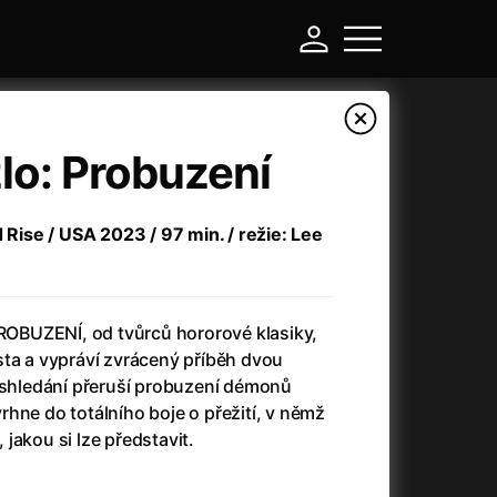
lo: Probuzení
d Rise / USA 2023 / 97 min. / režie: Lee
BUZENÍ, od tvůrců hororové klasiky,
sta a vypráví zvrácený příběh dvou
ž shledání přeruší probuzení démonů
-
hne do totálního boje o přežití, v němž
, jakou si lze představit.
Argylle: Tajný agent
(2024)
Arkáda
(1993)