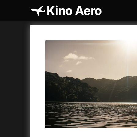
Kino Aero
Katalog filmů
Aero
Cykly a
A
A máme, co jsme chtěli
(2023)
AKIRA
(1
A pak přišla láska...
(2022)
Alcarràs