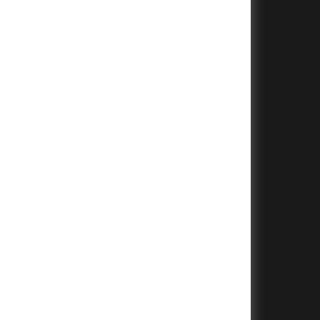
+
+
+
+
+