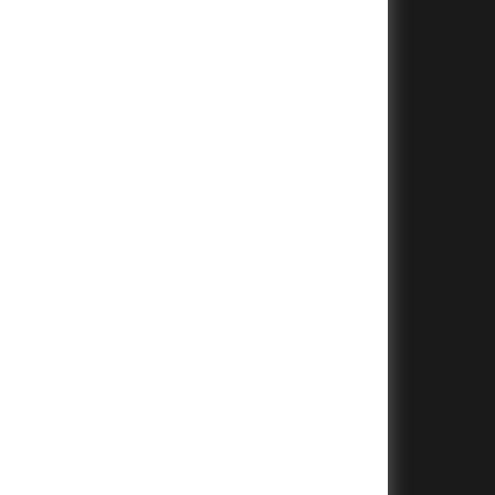
+
+
+
+