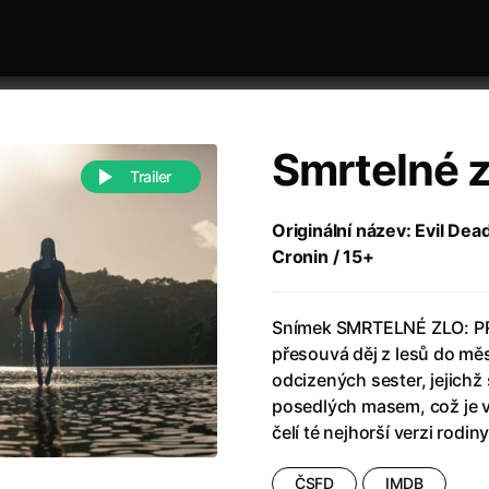
Smrtelné z
Trailer
Originální název: Evil Dea
Cronin / 15+
 festivaly
Řazení dle abecedy
Snímek SMRTELNÉ ZLO: PRO
přesouvá děj z lesů do mě
odcizených sester, jejich
posedlých masem, což je vr
čelí té nejhorší verzi rodiny
988)
Anděl Páně
(2005)
(2022)
Anděl Páně 2
(2016)
ČSFD
IMDB