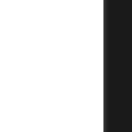
+
+
+
+