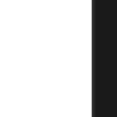
+
+
+
+