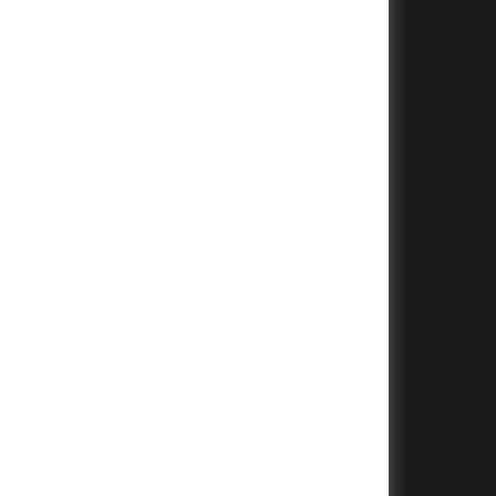
+
+
+
+