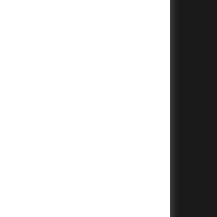
+
+
+
+