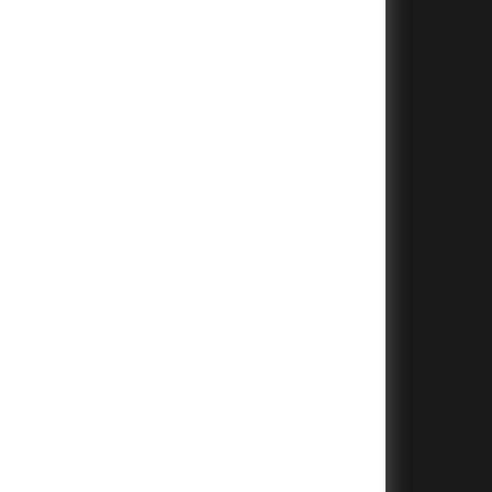
+
+
+
+