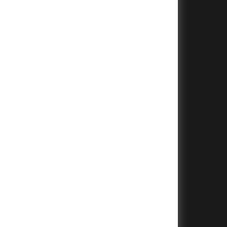
+
+
+
+