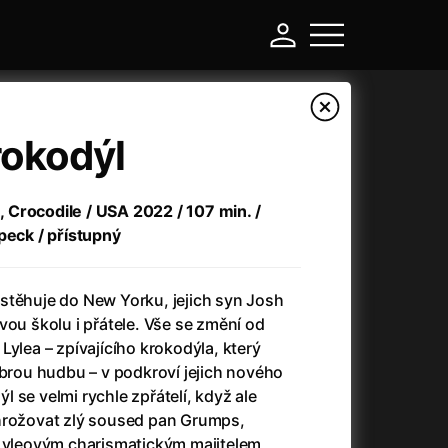
okodýl
e, Crocodile / USA 2022 / 107 min. /
peck / přístupný
stěhuje do New Yorku, jejich syn Josh
vou školu i přátele. Vše se změní od
Lylea – zpívajícího krokodýla, který
-
obrou hudbu – v podkroví jejich nového
 se velmi rychle zpřátelí, když ale
Argylle: Tajný agent
(2024)
hrožovat zlý soused pan Grumps,
Arkáda
(1993)
 Lyleovým charismatickým majitelem