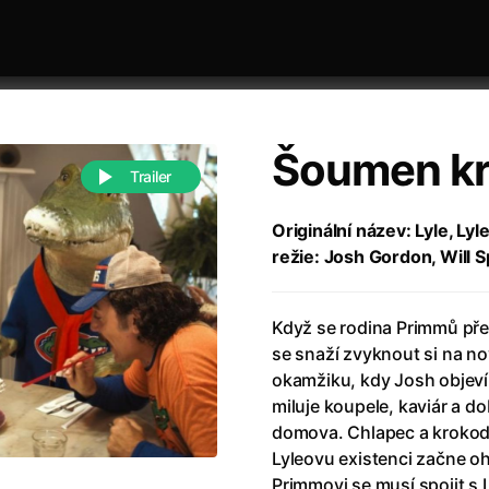
Šoumen kr
Trailer
Originální název: Lyle, Lyl
režie: Josh Gordon, Will S
 festivaly
Řazení dle abecedy
Když se rodina Primmů pře
se snaží zvyknout si na no
okamžiku, kdy Josh objeví 
miluje koupele, kaviár a d
domova. Chlapec a krokodýl
988)
Anděl Páně
(2005)
Lyleovu existenci začne o
(2022)
Anděl Páně 2
(2016)
Primmovi se musí spojit s