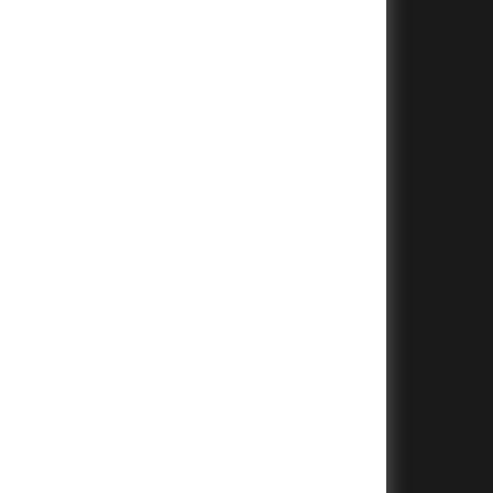
+
+
+
+