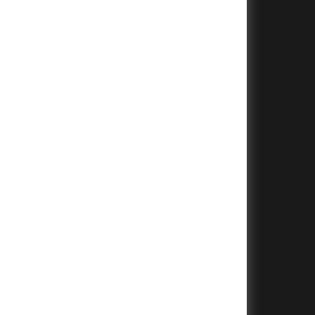
+
+
+
+