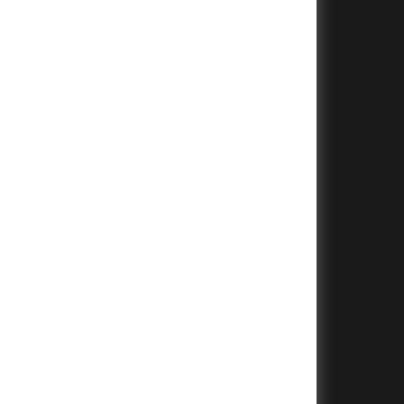
+
+
+
+