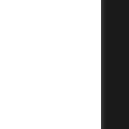
+
+
+
+
+