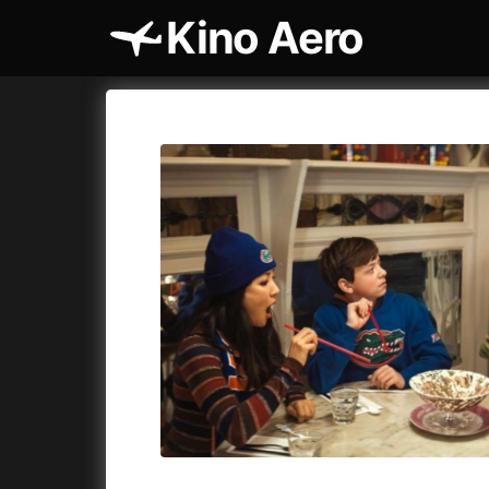
Kino Aero
Katalog filmů
Aero
Cykly a
A
A máme, co jsme chtěli
(2023)
AKIRA
(1
A pak přišla láska...
(2022)
Alcarràs