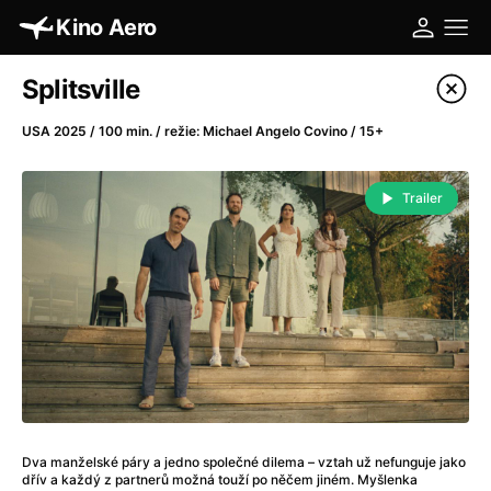
Kino Aero
Katalog filmů
Splitsville
Filtrovat program
USA 2025 / 100 min. / režie: Michael Angelo Covino / 15+
A
-
Trailer
A máme, co jsme chtěli
(2023)
A pak přišla láska...
(2022)
Aalto: Architektura emocí
(2020)
ABBA: The Movie - Fan Event
(1977)
Absolvent
(1967)
Ada
(2021)
Adam Ondra: Posunout hranice
(2022)
Adaptace
(2002)
Dva manželské páry a jedno společné dilema – vztah už nefunguje jako
Addamsova rodina (1991)
(1991)
dřív a každý z partnerů možná touží po něčem jiném. Myšlenka