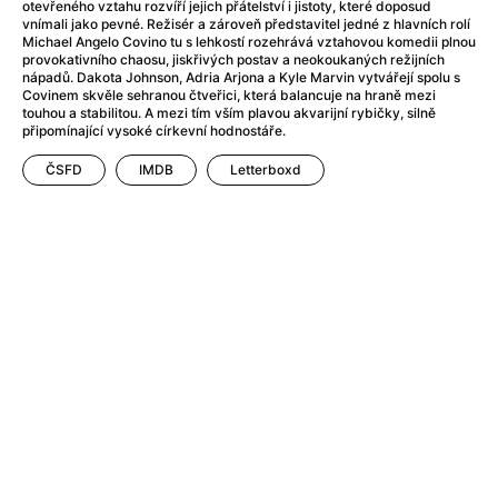
Adéla ještě nevečeřela
(1978)
otevřeného vztahu rozvíří jejich přátelství i jistoty, které doposud
vnímali jako pevné. Režisér a zároveň představitel jedné z hlavních rolí
After Blue (zatracený ráj)
(2021)
Michael Angelo Covino tu s lehkostí rozehrává vztahovou komedii plnou
After Party
(2024)
provokativního chaosu, jiskřivých postav a neokoukaných režijních
nápadů. Dakota Johnson, Adria Arjona a Kyle Marvin vytvářejí spolu s
Aftersun
(2022)
Covinem skvěle sehranou čtveřici, která balancuje na hraně mezi
Agent 69 Jensen: Ve znamení štíra
(1977)
touhou a stabilitou. A mezi tím vším plavou akvarijní rybičky, silně
připomínající vysoké církevní hodnostáře.
Agenti štěstí
(2024)
Air: Zrození legendy
(2023)
ČSFD
IMDB
Letterboxd
AKIRA
(1988)
Alcarràs
(2022)
Alenka v říši divů (1951)
(1951)
Alenka v říši filmu
Alex Garland double feature
(2022)
Alibi na klíč: Den D
(2023)
All That Jazz
(1979)
Alma a Oskar
(2023)
Ambulance
(2022)
Amélie z Montmartru
(2001)
Americký vlkodlak v Londýně
(1981)
Amerikánka
(2024)