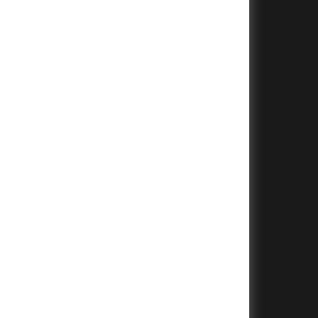
+
+
+
+