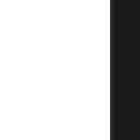
+
+
+
+