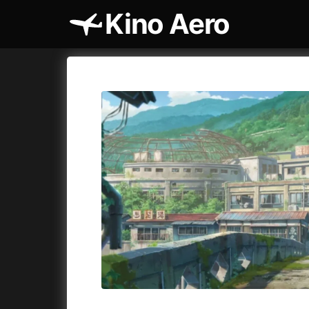
Kino Aero
Katalog filmů
Aero
Cykly a
A
A máme, co jsme chtěli
(2023)
AKIRA
(1
A pak přišla láska...
(2022)
Alcarràs