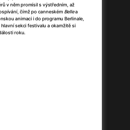
3)
Armáda temnot
(1992)
rů v něm promísil s výstředním, až
Arrietty ze světa půjčovníčků
(2010)
ospívání, čímž po canneském
Belle
a
Arvéd
(2022)
ponskou animaci i do programu Berlinale,
Asteroid City
(2023)
 hlavní sekci festivalu a okamžitě si
Atlas ptáků
(2021)
álosti roku.
Audience | NT Live
(2013)
Auto zabiják
(2007)
(2020)
Avatar
(2009)
Avatar: Oheň a popel
(2025)
Anya Taylor-Joy Horror Double Feature
Avatar: The Way of Water
(2022)
Až na konec světa
(2024)
Až na věky
(2024)
)
Aznavour
(2024)
+