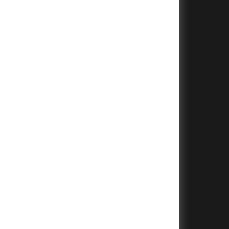
+
+
+
+
+