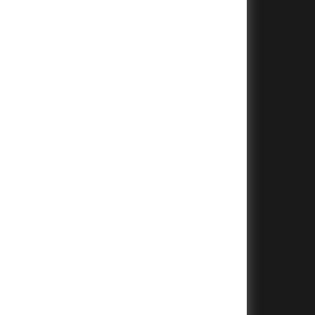
+
+
+
+