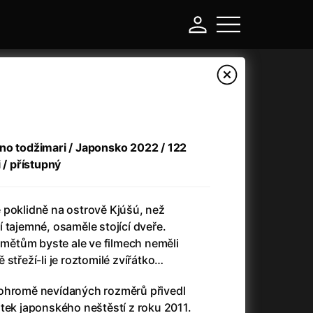
no todžimari / Japonsko 2022 / 122
 / přístupný
 poklidně na ostrově Kjúšú, než
 tajemné, osaměle stojící dveře.
ětům byste ale ve filmech neměli
-
střeží-li je roztomilé zvířátko…
Argylle: Tajný agent
(2024)
pohromě nevídaných rozměrů přivedl
Arkáda
(1993)
tek japonského neštěstí z roku 2011.