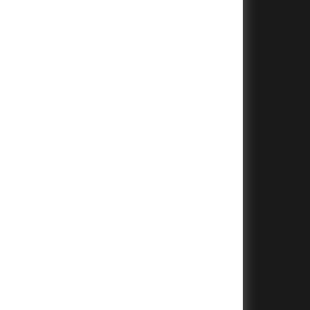
+
+
+
+