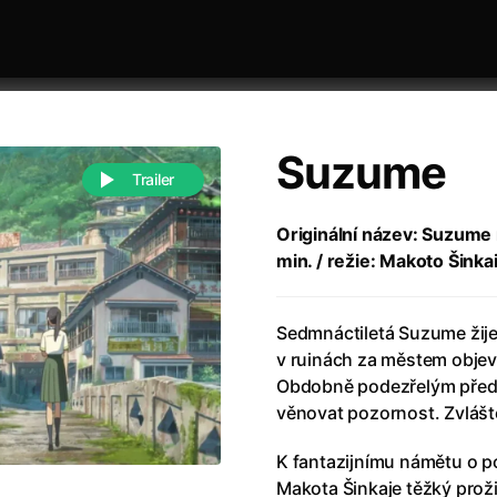
Suzume
Trailer
Originální název: Suzume 
min. / režie: Makoto Šinkai
 festivaly
Řazení dle abecedy
Sedmnáctiletá Suzume žije
v ruinách za městem objeví
Obdobně podezřelým předm
věnovat pozornost. Zvláště 
988)
Anděl Páně
(2005)
K fantazijnímu námětu o 
(2022)
Anděl Páně 2
(2016)
Makota Šinkaje těžký proži