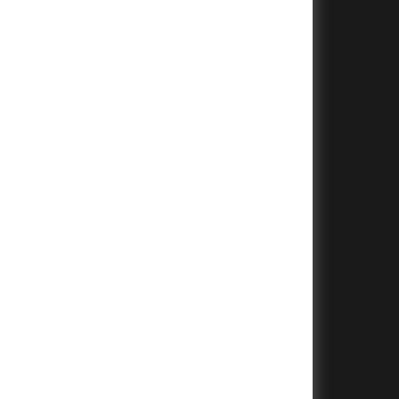
+
+
+
+