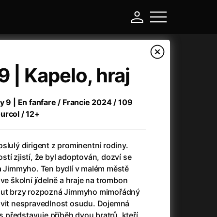
 | Kapelo, hraj
y 9 | En fanfare / Francie 2024 / 109
urcol / 12+
slulý dirigent z prominentní rodiny.
tí zjistí, že byl adoptován, dozví se
ra Jimmyho. Ten bydlí v malém městě
-
ve školní jídelně a hraje na trombon
baut brzy rozpozná Jimmyho mimořádný
Argylle: Tajný agent
(2024)
avit nespravedlnost osudu. Dojemná
Arkáda
(1993)
představuje příběh dvou bratrů, kteří