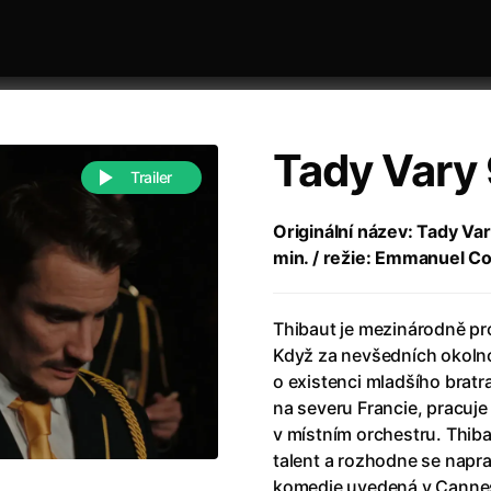
Tady Vary 9
Trailer
Originální název: Tady Var
min. / režie: Emmanuel Co
 festivaly
Řazení dle abecedy
Thibaut je mezinárodně pro
Když za nevšedních okolnos
o existenci mladšího brat
na severu Francie, pracuje 
v místním orchestru. Thi
988)
Anděl Páně
(2005)
talent a rozhodne se napr
(2022)
Anděl Páně 2
(2016)
komedie uvedená v Cannes 