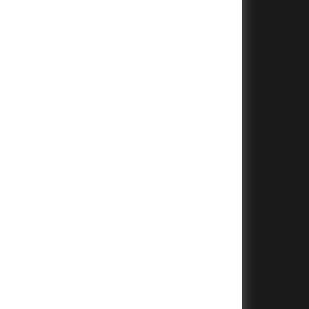
+
+
+
+