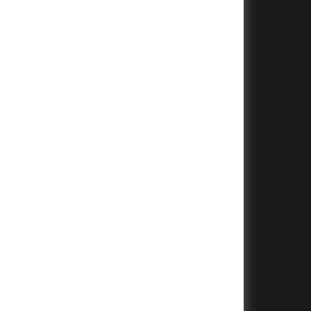
+
+
+
+