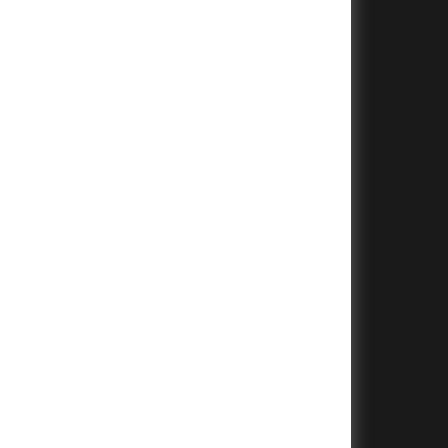
+
+
+
+