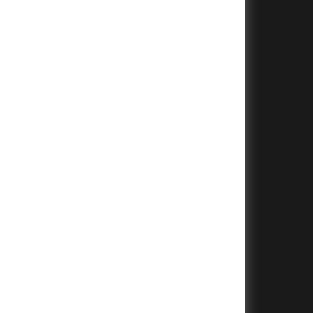
+
+
+
+
+