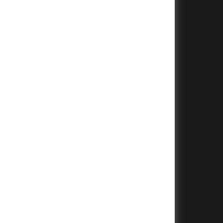
+
+
+
+