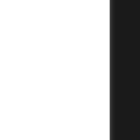
+
+
+
+