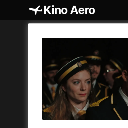
Kino Aero
Katalog filmů
Aero
Cykly a
A
A máme, co jsme chtěli
(2023)
AKIRA
(1
A pak přišla láska...
(2022)
Alcarràs