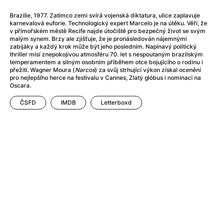
Adéla ještě nevečeřela
(1978)
After Blue (zatracený ráj)
(2021)
Brazílie, 1977. Zatímco zemi svírá vojenská diktatura, ulice zaplavuje
karnevalová euforie. Technologický expert Marcelo je na útěku. Věří, že
After Party
(2024)
v přímořském městě Recife najde útočiště pro bezpečný život se svým
Aftersun
(2022)
malým synem. Brzy ale zjišťuje, že je pronásledován nájemnými
zabijáky a každý krok může být jeho posledním. Napínavý politický
Agent 69 Jensen: Ve znamení štíra
(1977)
thriller mísí znepokojivou atmosféru 70. let s nespoutaným brazilským
Agenti štěstí
(2024)
temperamentem a silným osobním příběhem otce bojujícího o rodinu i
přežití. Wagner Moura (
Narcos
) za svůj strhující výkon získal ocenění
Air: Zrození legendy
(2023)
pro nejlepšího herce na festivalu v Cannes, Zlatý glóbus i nominaci na
AKIRA
(1988)
Oscara.
Alcarràs
(2022)
ČSFD
IMDB
Letterboxd
Alenka v říši divů (1951)
(1951)
Alenka v říši filmu
Alex Garland double feature
(2022)
Alibi na klíč: Den D
(2023)
All That Jazz
(1979)
Alma a Oskar
(2023)
Ambulance
(2022)
Amélie z Montmartru
(2001)
Americký vlkodlak v Londýně
(1981)
Amerikánka
(2024)