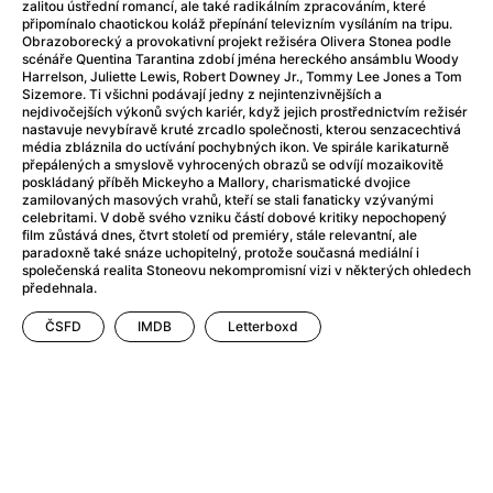
Adéla ještě nevečeřela
(1978)
zalitou ústřední romancí, ale také radikálním zpracováním, které
připomínalo chaotickou koláž přepínání televizním vysíláním na tripu.
After Blue (zatracený ráj)
(2021)
Obrazoborecký a provokativní projekt režiséra Olivera Stonea podle
After Party
(2024)
scénáře Quentina Tarantina zdobí jména hereckého ansámblu Woody
Harrelson, Juliette Lewis, Robert Downey Jr., Tommy Lee Jones a Tom
Aftersun
(2022)
Sizemore. Ti všichni podávají jedny z nejintenzivnějších a
Agent 69 Jensen: Ve znamení štíra
(1977)
nejdivočejších výkonů svých kariér, když jejich prostřednictvím režisér
nastavuje nevybíravě kruté zrcadlo společnosti, kterou senzacechtivá
Agenti štěstí
(2024)
média zbláznila do uctívání pochybných ikon. Ve spirále karikaturně
Air: Zrození legendy
(2023)
přepálených a smyslově vyhrocených obrazů se odvíjí mozaikovitě
poskládaný příběh Mickeyho a Mallory, charismatické dvojice
AKIRA
(1988)
zamilovaných masových vrahů, kteří se stali fanaticky vzývanými
Alcarràs
(2022)
celebritami. V době svého vzniku částí dobové kritiky nepochopený
film zůstává dnes, čtvrt století od premiéry, stále relevantní, ale
Alenka v říši divů (1951)
(1951)
paradoxně také snáze uchopitelný, protože současná mediální i
Alenka v říši filmu
společenská realita Stoneovu nekompromisní vizi v některých ohledech
předehnala.
Alex Garland double feature
(2022)
Alibi na klíč: Den D
(2023)
ČSFD
IMDB
Letterboxd
All That Jazz
(1979)
Alma a Oskar
(2023)
Ambulance
(2022)
Amélie z Montmartru
(2001)
Americký vlkodlak v Londýně
(1981)
Amerikánka
(2024)