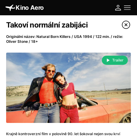
Kino Aero
Katalog filmů
Takoví normální zabijáci
Filtrovat program
Originální název: Natural Born Killers / USA 1994 / 122 min. / režie:
Oliver Stone / 18+
A
-
Trailer
A máme, co jsme chtěli
(2023)
A pak přišla láska...
(2022)
Aalto: Architektura emocí
(2020)
ABBA: The Movie - Fan Event
(1977)
Absolvent
(1967)
Ada
(2021)
Adam Ondra: Posunout hranice
(2022)
Adaptace
(2002)
Addamsova rodina (1991)
(1991)
Krajně kontroverzní film v polovině 90. let šokoval nejen svou krví