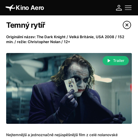
Kino Aero
Katalog filmů
Temný rytíř
Filtrovat program
Originální název: The Dark Knight / Velká Británie, USA 2008 / 152
min. / režie: Christopher Nolan / 12+
A
-
Trailer
A máme, co jsme chtěli
(2023)
A pak přišla láska...
(2022)
Aalto: Architektura emocí
(2020)
ABBA: The Movie - Fan Event
(1977)
Absolvent
(1967)
Ada
(2021)
Adam Ondra: Posunout hranice
(2022)
Adaptace
(2002)
Addamsova rodina (1991)
(1991)
Nejtemnější a jednoznačně nejúspěšnější film z celé nolanovské