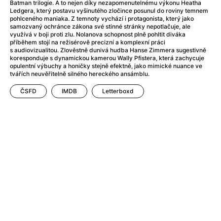
Adéla ještě nevečeřela
(1978)
Batman trilogie. A to nejen díky nezapomenutelnému výkonu Heatha
Ledgera, který postavu vyšinutého zločince posunul do roviny temnem
After Blue (zatracený ráj)
(2021)
pohlceného maniaka. Z temnoty vychází i protagonista, který jako
After Party
(2024)
samozvaný ochránce zákona své stinné stránky nepotlačuje, ale
využívá v boji proti zlu. Nolanova schopnost plně pohltit diváka
Aftersun
(2022)
příběhem stojí na režisérově precizní a komplexní práci
Agent 69 Jensen: Ve znamení štíra
(1977)
s audiovizualitou. Zlověstně dunivá hudba Hanse Zimmera sugestivně
koresponduje s dynamickou kamerou Wally Pfistera, která zachycuje
Agenti štěstí
(2024)
opulentní výbuchy a honičky stejně efektně, jako mimické nuance ve
Air: Zrození legendy
(2023)
tvářích neuvěřitelně silného hereckého ansámblu.
AKIRA
(1988)
ČSFD
IMDB
Letterboxd
Alcarràs
(2022)
Alenka v říši divů (1951)
(1951)
Alenka v říši filmu
Alex Garland double feature
(2022)
Alibi na klíč: Den D
(2023)
All That Jazz
(1979)
Alma a Oskar
(2023)
Ambulance
(2022)
Amélie z Montmartru
(2001)
Americký vlkodlak v Londýně
(1981)
Amerikánka
(2024)