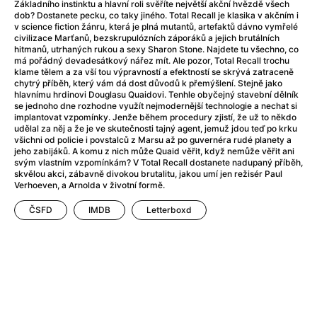
Adéla ještě nevečeřela
(1978)
Základního instinktu a hlavní roli svěříte největší akční hvězdě všech
dob? Dostanete pecku, co taky jiného. Total Recall je klasika v akčním i
After Blue (zatracený ráj)
(2021)
v science fiction žánru, která je plná mutantů, artefaktů dávno vymřelé
After Party
(2024)
civilizace Marťanů, bezskrupulózních záporáků a jejich brutálních
hitmanů, utrhaných rukou a sexy Sharon Stone. Najdete tu všechno, co
Aftersun
(2022)
má pořádný devadesátkový nářez mít. Ale pozor, Total Recall trochu
Agent 69 Jensen: Ve znamení štíra
(1977)
klame tělem a za vší tou výpravností a efektností se skrývá zatraceně
chytrý příběh, který vám dá dost důvodů k přemýšlení. Stejně jako
Agenti štěstí
(2024)
hlavnímu hrdinovi Douglasu Quaidovi. Tenhle obyčejný stavební dělník
Air: Zrození legendy
(2023)
se jednoho dne rozhodne využít nejmodernější technologie a nechat si
implantovat vzpomínky. Jenže během procedury zjistí, že už to někdo
AKIRA
(1988)
udělal za něj a že je ve skutečnosti tajný agent, jemuž jdou teď po krku
Alcarràs
(2022)
všichni od policie i povstalců z Marsu až po guvernéra rudé planety a
jeho zabijáků. A komu z nich může Quaid věřit, když nemůže věřit ani
Alenka v říši divů (1951)
(1951)
svým vlastním vzpomínkám? V Total Recall dostanete nadupaný příběh,
Alenka v říši filmu
skvělou akci, zábavně divokou brutalitu, jakou umí jen režisér Paul
Verhoeven, a Arnolda v životní formě.
Alex Garland double feature
(2022)
Alibi na klíč: Den D
(2023)
ČSFD
IMDB
Letterboxd
All That Jazz
(1979)
Alma a Oskar
(2023)
Ambulance
(2022)
Amélie z Montmartru
(2001)
Americký vlkodlak v Londýně
(1981)
Amerikánka
(2024)