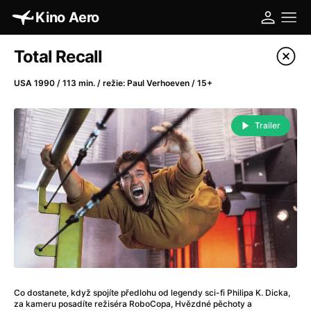
Kino Aero
Katalog filmů
Total Recall
Filtrovat program
USA 1990 / 113 min. / režie: Paul Verhoeven / 15+
A
-
Trailer
A máme, co jsme chtěli
(2023)
A pak přišla láska...
(2022)
Aalto: Architektura emocí
(2020)
ABBA: The Movie - Fan Event
(1977)
Absolvent
(1967)
Ada
(2021)
Adam Ondra: Posunout hranice
(2022)
Adaptace
(2002)
Co dostanete, když spojíte předlohu od legendy sci-fi Philipa K. Dicka,
Addamsova rodina (1991)
(1991)
za kameru posadíte režiséra RoboCopa, Hvězdné pěchoty a