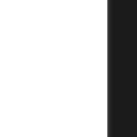
+
+
+
+