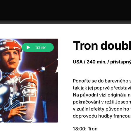
Tron doubl
Trailer
USA / 240 min. / přístupn
 festivaly
Řazení dle abecedy
Ponořte se do barevného 
tak jak jej poprvé představi
Na původní vizi originálu 
pokračování v režii Joseph
vizuální efekty původního 
doprovodu hudby francou
988)
Anděl Páně
(2005)
(2022)
Anděl Páně 2
(2016)
18:00: Tron