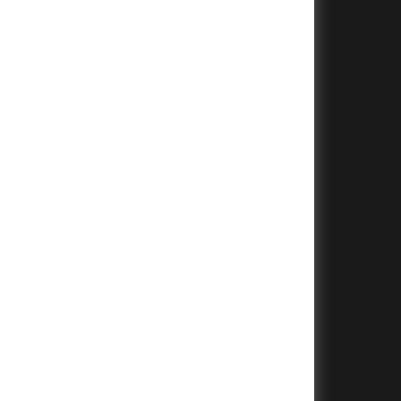
+
+
+
+