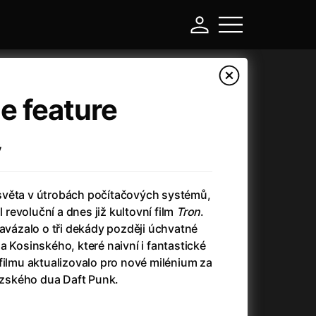
e feature
ý
světa v útrobách počítačových systémů,
l revoluční a dnes již kultovní film
Tron
.
navázalo o tři dekády později úchvatné
a Kosinského, které naivní i fantastické
-
filmu aktualizovalo pro nové milénium za
zského dua Daft Punk.
Argylle: Tajný agent
(2024)
Arkáda
(1993)