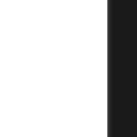
+
+
+
+
+