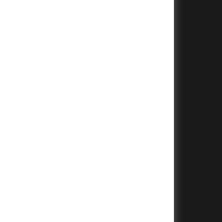
+
+
+
+