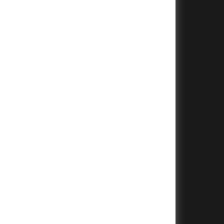
+
+
+
+