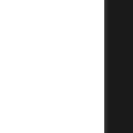
+
+
+
+