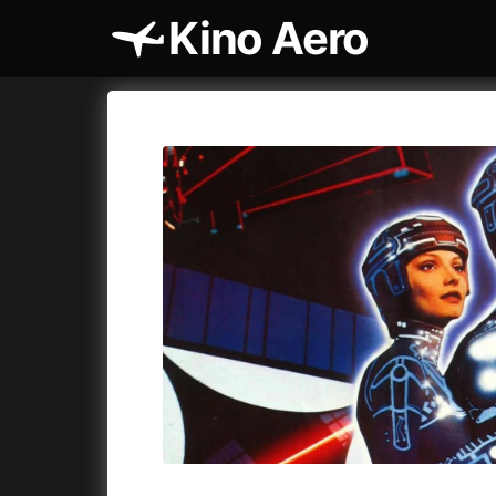
Kino Aero
Katalog filmů
Aero
Cykly a
A
A máme, co jsme chtěli
(2023)
AKIRA
(1
A pak přišla láska...
(2022)
Alcarràs