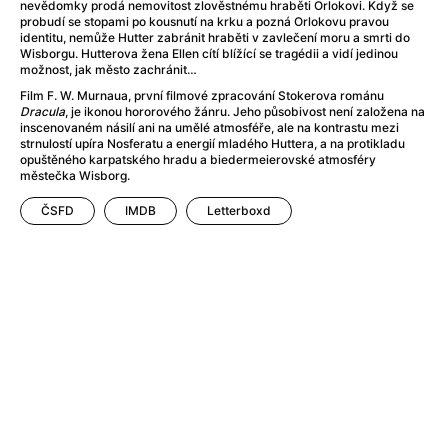
Adéla ještě nevečeřela
(1978)
nevědomky prodá nemovitost zlověstnému hraběti Orlokovi. Když se
probudí se stopami po kousnutí na krku a pozná Orlokovu pravou
After Blue (zatracený ráj)
(2021)
identitu, nemůže Hutter zabránit hraběti v zavlečení moru a smrti do
After Party
(2024)
Wisborgu. Hutterova žena Ellen cítí blížící se tragédii a vidí jedinou
možnost, jak město zachránit…
Aftersun
(2022)
Film F. W. Murnaua, první filmové zpracování Stokerova románu
Agent 69 Jensen: Ve znamení štíra
(1977)
Dracula
, je ikonou hororového žánru. Jeho působivost není založena na
Agenti štěstí
(2024)
inscenovaném násilí ani na umělé atmosféře, ale na kontrastu mezi
strnulostí upíra Nosferatu a energií mladého Huttera, a na protikladu
Air: Zrození legendy
(2023)
opuštěného karpatského hradu a biedermeierovské atmosféry
AKIRA
(1988)
městečka Wisborg.
Alcarràs
(2022)
ČSFD
IMDB
Letterboxd
Alenka v říši divů (1951)
(1951)
Alenka v říši filmu
Alex Garland double feature
(2022)
Alibi na klíč: Den D
(2023)
All That Jazz
(1979)
Alma a Oskar
(2023)
Ambulance
(2022)
Amélie z Montmartru
(2001)
Americký vlkodlak v Londýně
(1981)
Amerikánka
(2024)