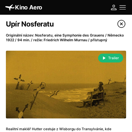
Kino Aero
Katalog filmů
Upír Nosferatu
Filtrovat program
Originální název: Nosferatu, eine Symphonie des Grauens / Německo
1922 / 94 min. / režie: Friedrich Wilhelm Murnau / přístupný
A
-
Trailer
A máme, co jsme chtěli
(2023)
A pak přišla láska...
(2022)
Aalto: Architektura emocí
(2020)
ABBA: The Movie - Fan Event
(1977)
Absolvent
(1967)
Ada
(2021)
Adam Ondra: Posunout hranice
(2022)
Adaptace
(2002)
Addamsova rodina (1991)
(1991)
Realitní makléř Hutter cestuje z Wisborgu do Transylvánie, kde