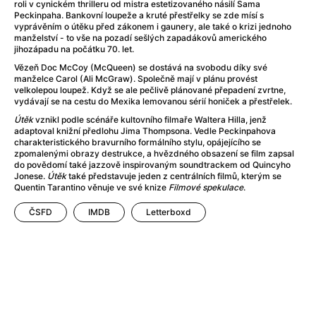
Adéla ještě nevečeřela
(1978)
roli v cynickém thrilleru od mistra estetizovaného násilí Sama
Peckinpaha. Bankovní loupeže a kruté přestřelky se zde mísí s
After Blue (zatracený ráj)
(2021)
vyprávěním o útěku před zákonem i gaunery, ale také o krizi jednoho
After Party
(2024)
manželství - to vše na pozadí sešlých zapadákovů amerického
jihozápadu na počátku 70. let.
Aftersun
(2022)
Vězeň Doc McCoy (McQueen) se dostává na svobodu díky své
Agent 69 Jensen: Ve znamení štíra
(1977)
manželce Carol (Ali McGraw). Společně mají v plánu provést
Agenti štěstí
(2024)
velkolepou loupež. Když se ale pečlivě plánované přepadení zvrtne,
vydávají se na cestu do Mexika lemovanou sérií honiček a přestřelek.
Air: Zrození legendy
(2023)
Útěk
vznikl podle scénáře kultovního filmaře Waltera Hilla, jenž
AKIRA
(1988)
adaptoval knižní předlohu Jima Thompsona. Vedle Peckinpahova
Alcarràs
(2022)
charakteristického bravurního formálního stylu, opájejícího se
zpomalenými obrazy destrukce, a hvězdného obsazení se film zapsal
Alenka v říši divů (1951)
(1951)
do povědomí také jazzově inspirovaným soundtrackem od Quincyho
Alenka v říši filmu
Jonese.
Útěk
také představuje jeden z centrálních filmů, kterým se
Quentin Tarantino věnuje ve své knize
Filmové spekulace
.
Alex Garland double feature
(2022)
Alibi na klíč: Den D
(2023)
ČSFD
IMDB
Letterboxd
All That Jazz
(1979)
Alma a Oskar
(2023)
Ambulance
(2022)
Amélie z Montmartru
(2001)
Americký vlkodlak v Londýně
(1981)
Amerikánka
(2024)