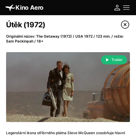
Kino Aero
Katalog filmů
Útěk (1972)
Filtrovat program
Originální název: The Getaway (1972) / USA 1972 / 123 min. / režie:
Sam Peckinpah / 18+
A
-
Trailer
A máme, co jsme chtěli
(2023)
A pak přišla láska...
(2022)
Aalto: Architektura emocí
(2020)
ABBA: The Movie - Fan Event
(1977)
Absolvent
(1967)
Ada
(2021)
Adam Ondra: Posunout hranice
(2022)
Adaptace
(2002)
Addamsova rodina (1991)
(1991)
Legendární ikona stříbrného plátna Steve McQueen zosobňuje hlavní