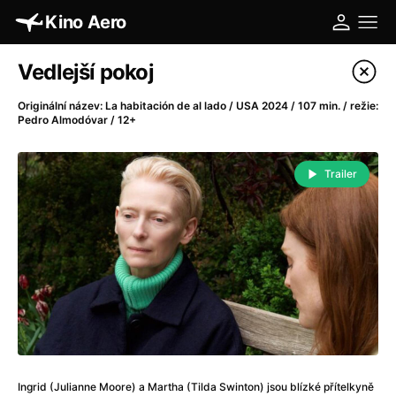
Kino Aero
Katalog filmů
Vedlejší pokoj
Filtrovat program
Originální název: La habitación de al lado / USA 2024 / 107 min. / režie:
Pedro Almodóvar / 12+
A
-
Trailer
A máme, co jsme chtěli
(2023)
A pak přišla láska...
(2022)
Aalto: Architektura emocí
(2020)
ABBA: The Movie - Fan Event
(1977)
Absolvent
(1967)
Ada
(2021)
Adam Ondra: Posunout hranice
(2022)
Adaptace
(2002)
Addamsova rodina (1991)
(1991)
Ingrid (Julianne Moore) a Martha (Tilda Swinton) jsou blízké přítelkyně