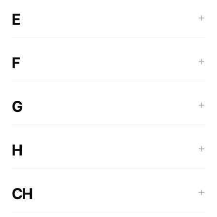
E
+
F
+
G
+
H
+
CH
+