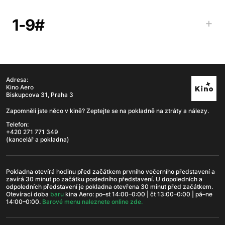
1-9#
+
Adresa:
Kino Aero
Biskupcova 31, Praha 3
Zapomněli jste něco v kině? Zeptejte se na pokladně na ztráty a nálezy.
Telefon:
+420 271 771 349
(kancelář a pokladna)
Pokladna otevírá hodinu před začátkem prvního večerního představení a
zavírá 30 minut po začátku posledního představení. U dopoledních a
odpoledních představení je pokladna otevřena 30 minut před začátkem.
Otevírací doba
b
aru
kina Aero: po–st 14:00–0:00 | čt 13:00–0:00 | pá–ne
14:00–0:00.
Barové menu naleznete online zde.