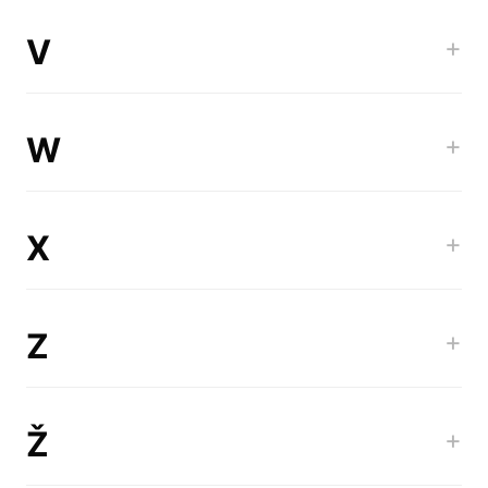
V
+
W
+
X
+
Z
+
Ž
+