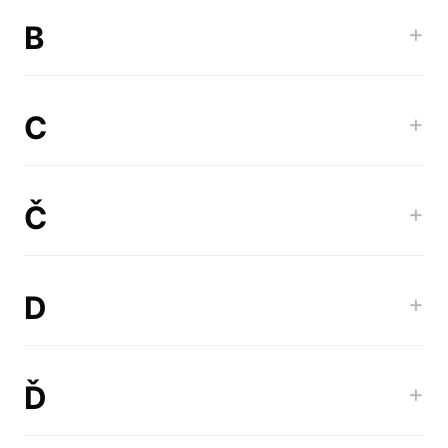
B
+
C
+
Č
+
D
+
Ď
+