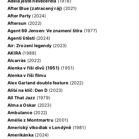
Adéla ještě nevečeřela
(1978)
After Blue (zatracený ráj)
(2021)
After Party
(2024)
Aftersun
(2022)
Agent 69 Jensen: Ve znamení štíra
(1977)
Agenti štěstí
(2024)
Air: Zrození legendy
(2023)
AKIRA
(1988)
Alcarràs
(2022)
Alenka v říši divů (1951)
(1951)
Alenka v říši filmu
Alex Garland double feature
(2022)
Alibi na klíč: Den D
(2023)
All That Jazz
(1979)
Alma a Oskar
(2023)
Ambulance
(2022)
Amélie z Montmartru
(2001)
Americký vlkodlak v Londýně
(1981)
Amerikánka
(2024)