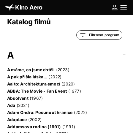
Kino Aero
Katalog filmů
Filtrovat program
A
-
A máme, co jsme chtěli
(2023)
A pak přišla láska...
(2022)
Aalto: Architektura emocí
(2020)
ABBA: The Movie - Fan Event
(1977)
Absolvent
(1967)
Ada
(2021)
Adam Ondra: Posunout hranice
(2022)
Adaptace
(2002)
Addamsova rodina (1991)
(1991)