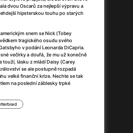
3)
Armáda temnot
(1992)
ala dvou Oscarů za nejlepší výpravu a
Arrietty ze světa půjčovníčků
(2010)
tehdejší hipsterskou touhu po starých
Arvéd
(2022)
Asteroid City
(2023)
Atlas ptáků
(2021)
m americkým snem se Nick (Tobey
Audience | NT Live
(2013)
svědkem tragického osudu svého
Auto zabiják
(2007)
atsbyho v podání Leonarda DiCapria.
(2020)
Avatar
(2009)
osné večírky a doufá, že mu už konečně
Avatar: Oheň a popel
(2025)
e touží, lásku z mládí Daisy (Carey
Anya Taylor-Joy Horror Double Feature
Avatar: The Way of Water
(2022)
království se ale postupně rozpadá
Až na konec světa
(2024)
ahu velké finanční krize. Nechte se tak
Až na věky
(2024)
tlem na poslední záblesky trpké
)
Aznavour
(2024)
etterboxd
+