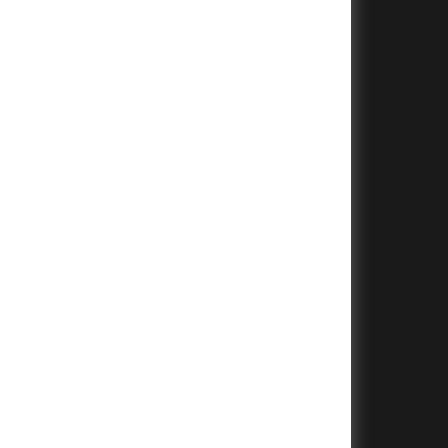
+
+
+
+