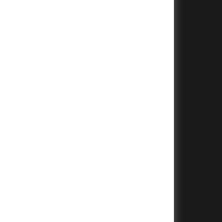
+
+
+
+