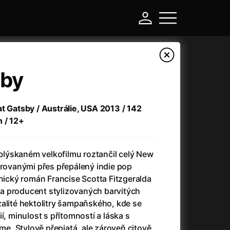
sby
at Gatsby / Austrálie, USA 2013 / 142
n / 12+
lýskaném velkofilmu roztančil celý New
trovanými přes přepálený indie pop
onický román Francise Scotta Fitzgeralda
-
ta a producent stylizovaných barvitých
zalité hektolitry šampaňského, kde se
Argylle: Tajný agent
(2024)
í, minulost s přítomností a láska s
Arkáda
(1993)
íme. Stylově přepjatá, ale zároveň citově