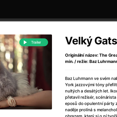
Velký Gat
Trailer
Originální název: The Gre
min. / režie: Baz Luhrman
 festivaly
Řazení dle abecedy
Baz Luhrmann ve svém nab
York jazzovými tóny přefil
nultých a desátých let. Ik
přetavil režisér, scénáris
eposů do opulentní párty 
988)
Anděl Páně
(2005)
naděje prolíná s melancholi
(2022)
Anděl Páně 2
(2016)
obrazem, který si o ní tvoř