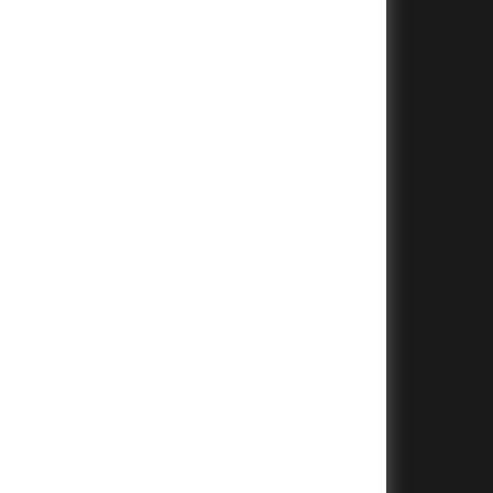
+
+
+
+