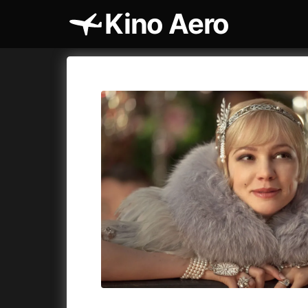
Kino Aero
Katalog filmů
Aero
Cykly a
A
A máme, co jsme chtěli
(2023)
AKIRA
(1
A pak přišla láska...
(2022)
Alcarràs