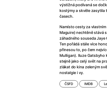
říši divů (1951)
(1951)
Anděl Páně Double feature
(202
výstižná podívaná se dočk
říši filmu
Andělské vejce
(1985)
kostýmy a skvěle zasytila 
land double feature
(2022)
Andělský double feature
časech.
klíč: Den D
(2023)
Andrej Rublev
(1966)
Jazz
(1979)
Angel Heart (1987)
(1987)
Namísto cesty za vlastní
skar
(2023)
Annette
(2021)
Maguire) nechtěně stává 
ce
(2022)
Anora
(2024)
záhadného souseda Jaye G
 Montmartru
(2001)
Ant Hill (premiéra) a další filmy
Ten pořádá stále více hon
 vlkodlak v Londýně
(1981)
Antikrist
(2009)
přinesou to, po čem nejvíc
nka
(2024)
Mulligan). Iluze Gatsbyho 
: losí odysea
(2025)
Apokalypsa: Final Cut
(1979)
stejně jako celý svět na pr
15)
Architekt
(2025)
zlákat do kina zeleným svě
house double feature
Architektura ČSSR 58–89
(2024
nostalgie i vy.
e pádu
(2023)
Arco
(2025)
ČSFD
IMDB
L