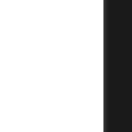
+
+
+
+
+