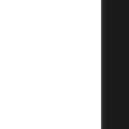
+
+
+
+