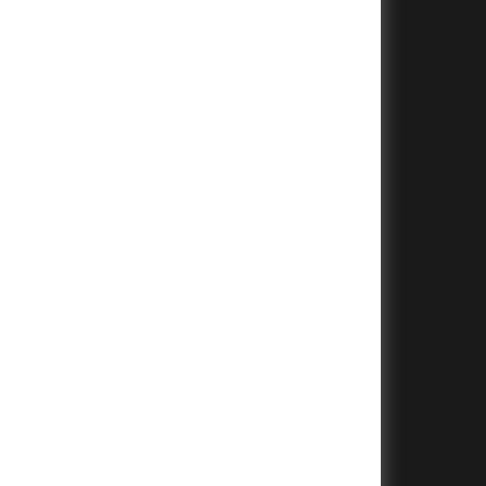
+
+
+
+