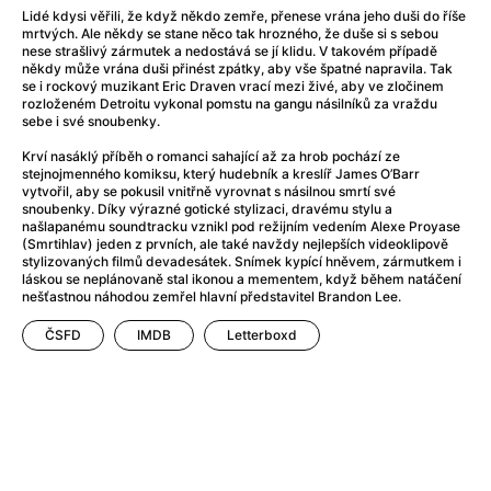
Adéla ještě nevečeřela
(1978)
Lidé kdysi věřili, že když někdo zemře, přenese vrána jeho duši do říše
After Blue (zatracený ráj)
(2021)
mrtvých. Ale někdy se stane něco tak hrozného, že duše si s sebou
nese strašlivý zármutek a nedostává se jí klidu. V takovém případě
After Party
(2024)
někdy může vrána duši přinést zpátky, aby vše špatné napravila. Tak
Aftersun
(2022)
se i rockový muzikant Eric Draven vrací mezi živé, aby ve zločinem
rozloženém Detroitu vykonal pomstu na gangu násilníků za vraždu
Agent 69 Jensen: Ve znamení štíra
(1977)
sebe i své snoubenky.
Agenti štěstí
(2024)
Krví nasáklý příběh o romanci sahající až za hrob pochází ze
Air: Zrození legendy
(2023)
stejnojmenného komiksu, který hudebník a kreslíř James O’Barr
AKIRA
(1988)
vytvořil, aby se pokusil vnitřně vyrovnat s násilnou smrtí své
snoubenky. Díky výrazné gotické stylizaci, dravému stylu a
Alcarràs
(2022)
našlapanému soundtracku vznikl pod režijním vedením Alexe Proyase
Alenka v říši divů (1951)
(1951)
(Smrtihlav) jeden z prvních, ale také navždy nejlepších videoklipově
stylizovaných filmů devadesátek. Snímek kypící hněvem, zármutkem i
Alenka v říši filmu
láskou se neplánovaně stal ikonou a mementem, když během natáčení
Alex Garland double feature
(2022)
nešťastnou náhodou zemřel hlavní představitel Brandon Lee.
Alibi na klíč: Den D
(2023)
ČSFD
IMDB
Letterboxd
All That Jazz
(1979)
Alma a Oskar
(2023)
Ambulance
(2022)
Amélie z Montmartru
(2001)
Americký vlkodlak v Londýně
(1981)
Amerikánka
(2024)