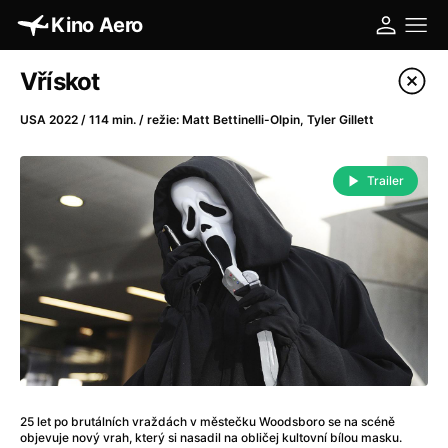
Kino Aero
Katalog filmů
Vřískot
Filtrovat program
USA 2022 / 114 min. / režie: Matt Bettinelli-Olpin, Tyler Gillett
A
-
Trailer
A máme, co jsme chtěli
(2023)
A pak přišla láska...
(2022)
Aalto: Architektura emocí
(2020)
ABBA: The Movie - Fan Event
(1977)
Absolvent
(1967)
Ada
(2021)
Adam Ondra: Posunout hranice
(2022)
Adaptace
(2002)
25 let po brutálních vraždách v městečku Woodsboro se na scéně
Addamsova rodina (1991)
(1991)
objevuje nový vrah, který si nasadil na obličej kultovní bílou masku.