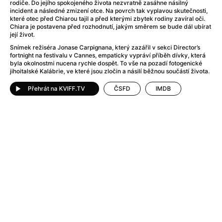
Adéla ještě nevečeřela
(1978)
rodiče. Do jejího spokojeného života nezvratně zasáhne násilný
incident a následné zmizení otce. Na povrch tak vyplavou skutečnosti,
After Blue (zatracený ráj)
(2021)
které otec před Chiarou tajil a před kterými zbytek rodiny zavíral oči.
After Party
(2024)
Chiara je postavena před rozhodnutí, jakým směrem se bude dál ubírat
její život.
Aftersun
(2022)
Snímek režiséra Jonase Carpignana, který zazářil v sekci Director’s
Agent 69 Jensen: Ve znamení štíra
(1977)
fortnight na festivalu v Cannes, empaticky vypráví příběh dívky, která
Agenti štěstí
(2024)
byla okolnostmi nucena rychle dospět. To vše na pozadí fotogenické
jihoitalské Kalábrie, ve které jsou zločin a násilí běžnou součástí života.
Air: Zrození legendy
(2023)
AKIRA
(1988)
Přehrát na KVIFF.TV
ČSFD
IMDB
Alcarràs
(2022)
Alenka v říši divů (1951)
(1951)
Alenka v říši filmu
Alex Garland double feature
(2022)
Alibi na klíč: Den D
(2023)
All That Jazz
(1979)
Alma a Oskar
(2023)
Ambulance
(2022)
Amélie z Montmartru
(2001)
Americký vlkodlak v Londýně
(1981)
Amerikánka
(2024)