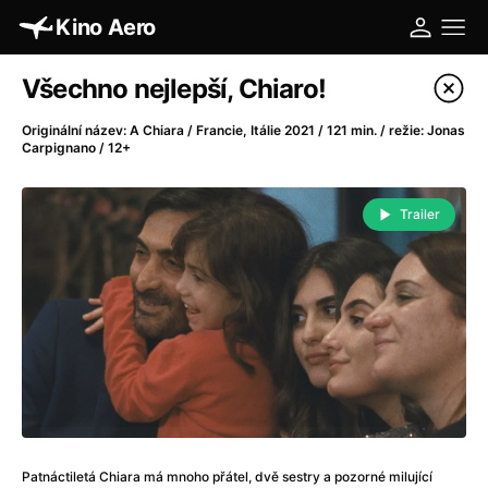
Kino Aero
Katalog filmů
Všechno nejlepší, Chiaro!
Filtrovat program
Originální název: A Chiara / Francie, Itálie 2021 / 121 min. / režie: Jonas
Carpignano / 12+
A
-
Trailer
A máme, co jsme chtěli
(2023)
A pak přišla láska...
(2022)
Aalto: Architektura emocí
(2020)
ABBA: The Movie - Fan Event
(1977)
Absolvent
(1967)
Ada
(2021)
Adam Ondra: Posunout hranice
(2022)
Adaptace
(2002)
Addamsova rodina (1991)
(1991)
Patnáctiletá Chiara má mnoho přátel, dvě sestry a pozorné milující