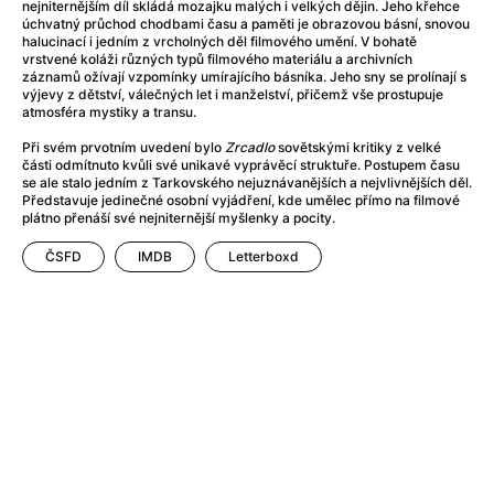
Adéla ještě nevečeřela
(1978)
nejniternějším díl skládá mozajku malých i velkých dějin. Jeho křehce
úchvatný průchod chodbami času a paměti je obrazovou básní, snovou
After Blue (zatracený ráj)
(2021)
halucinací i jedním z vrcholných děl filmového umění. V bohatě
After Party
(2024)
vrstvené koláži různých typů filmového materiálu a archivních
záznamů ožívají vzpomínky umírajícího básníka. Jeho sny se prolínají s
Aftersun
(2022)
výjevy z dětství, válečných let i manželství, přičemž vše prostupuje
Agent 69 Jensen: Ve znamení štíra
(1977)
atmosféra mystiky a transu.
Agenti štěstí
(2024)
Při svém prvotním uvedení bylo
Zrcadlo
sovětskými kritiky z velké
Air: Zrození legendy
(2023)
části odmítnuto kvůli své unikavé vyprávěcí struktuře. Postupem času
se ale stalo jedním z Tarkovského nejuznávanějších a nejvlivnějších děl.
AKIRA
(1988)
Představuje jedinečné osobní vyjádření, kde umělec přímo na filmové
Alcarràs
(2022)
plátno přenáší své nejniternější myšlenky a pocity.
Alenka v říši divů (1951)
(1951)
ČSFD
IMDB
Letterboxd
Alenka v říši filmu
Alex Garland double feature
(2022)
Alibi na klíč: Den D
(2023)
All That Jazz
(1979)
Alma a Oskar
(2023)
Ambulance
(2022)
Amélie z Montmartru
(2001)
Americký vlkodlak v Londýně
(1981)
Amerikánka
(2024)