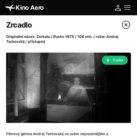
Kino Aero
Katalog filmů
Zrcadlo
Filtrovat program
Originální název: Zerkalo / Rusko 1975 / 106 min. / režie: Andrej
Tarkovskij / přístupný
A
-
Trailer
A máme, co jsme chtěli
(2023)
A pak přišla láska...
(2022)
Aalto: Architektura emocí
(2020)
ABBA: The Movie - Fan Event
(1977)
Absolvent
(1967)
Ada
(2021)
Adam Ondra: Posunout hranice
(2022)
Adaptace
(2002)
Addamsova rodina (1991)
(1991)
Filmový génius Andrej Tarkovskij ve svém nejosobnějším a